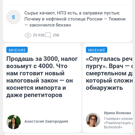
Сырье качают, НПЗ есть, а заправки пустые.
5
Почему в нефтяной столице России — Тюмени
— закончился бензин
29 938
298
МНЕНИЕ
МНЕНИЕ
Продашь за 3000, налог
«Спуталась речь
возьмут с 4000. Что
пургу». Врач — о
нам готовит новый
смертельном ди
налоговый закон — он
который сложн
коснется импорта и
обнаружить
даже репетиторов
Ирина Волкова
Главврач клиник
Анастасия Завгородняя
«Реабилитация д
Волковой»