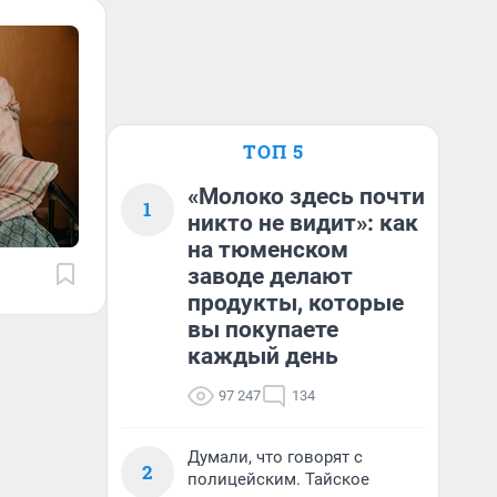
ТОП 5
«Молоко здесь почти
1
никто не видит»: как
на тюменском
заводе делают
продукты, которые
вы покупаете
каждый день
97 247
134
Думали, что говорят с
2
полицейским. Тайское