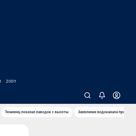
Ы
ZODY
Тюменец показал паводок с высоты
Заявление водоканала про запа