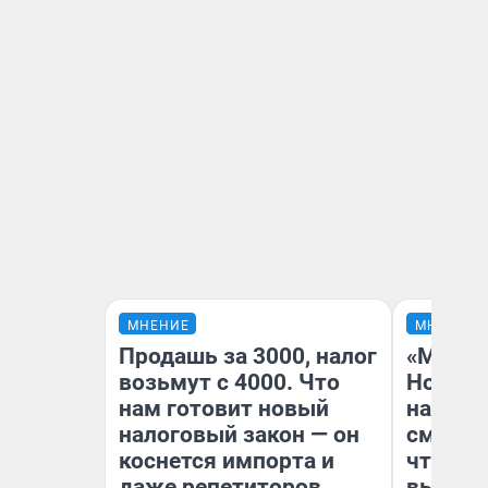
МНЕНИЕ
МНЕНИЕ
Продашь за 3000, налог
«Мы ви
возьмут с 4000. Что
Нолана
нам готовит новый
настро
налоговый закон — он
смотре
коснется импорта и
чтобы 
даже репетиторов
выгляд