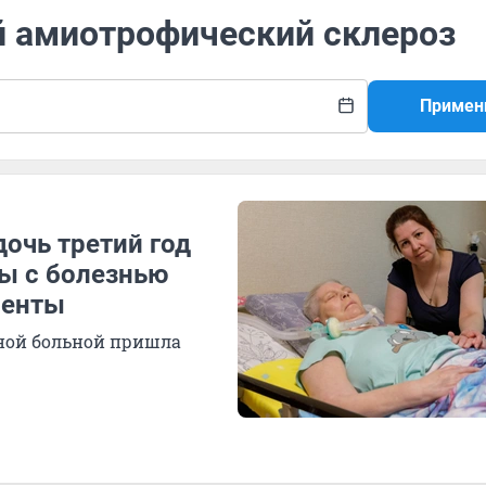
й амиотрофический склероз
Примен
очь третий год
ы с болезнью
менты
вной больной пришла