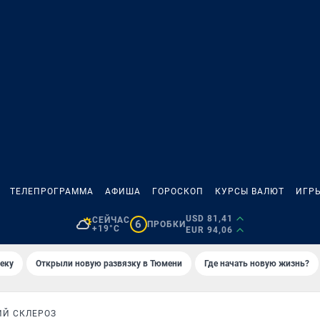
ТЕЛЕПРОГРАММА
АФИША
ГОРОСКОП
КУРСЫ ВАЛЮТ
ИГР
USD 81,41
СЕЙЧАС
6
ПРОБКИ
+19°C
EUR 94,06
еку
Открыли новую развязку в Тюмени
Где начать новую жизнь?
ИЙ СКЛЕРОЗ