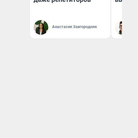
Анастасия Завгородняя
На