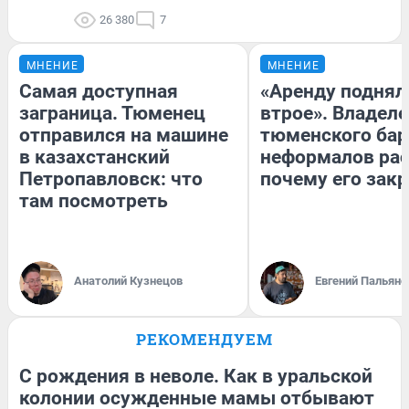
26 380
7
МНЕНИЕ
МНЕНИЕ
Самая доступная
«Аренду поднял
заграница. Тюменец
втрое». Владел
отправился на машине
тюменского бар
в казахстанский
неформалов рас
Петропавловск: что
почему его зак
там посмотреть
Анатолий Кузнецов
Евгений Пальяно
РЕКОМЕНДУЕМ
С рождения в неволе. Как в уральской
колонии осужденные мамы отбывают