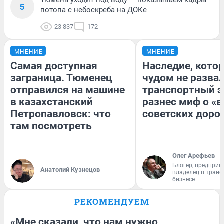
5
потопа с небоскреба на ДОКе
23 837
172
МНЕНИЕ
МНЕНИЕ
Самая доступная
Наследие, кото
заграница. Тюменец
чудом не разва
отправился на машине
транспортный э
в казахстанский
разнес миф о «
Петропавловск: что
советских доро
там посмотреть
Олег Арефьев
Блогер, предприн
Анатолий Кузнецов
владелец в тран
бизнесе
РЕКОМЕНДУЕМ
«Мне сказали, что нам нужно