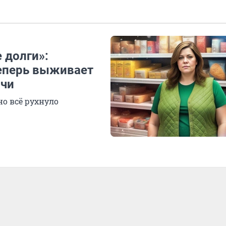
 долги»:
теперь выживает
ячи
о всё рухнуло