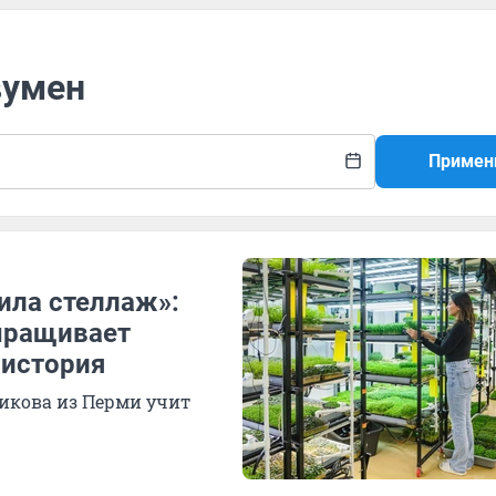
вумен
Примен
пила стеллаж»:
ыращивает
 история
икова из Перми учит