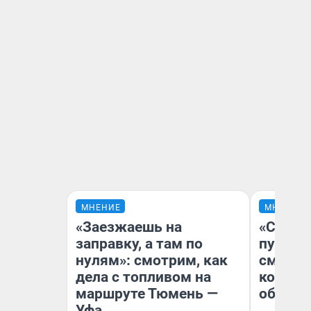
МНЕНИЕ
МНЕНИЕ
«Заезжаешь на
«Спутал
заправку, а там по
пургу».
нулям»: смотрим, как
смерте
дела с топливом на
которы
маршруте Тюмень —
обнару
Уфа