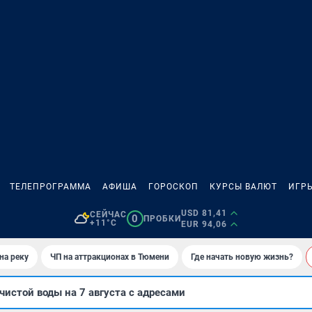
ТЕЛЕПРОГРАММА
АФИША
ГОРОСКОП
КУРСЫ ВАЛЮТ
ИГР
USD 81,41
СЕЙЧАС
0
ПРОБКИ
+11°C
EUR 94,06
на реку
ЧП на аттракционах в Тюмени
Где начать новую жизнь?
чистой воды на 7 августа с адресами