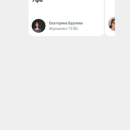
Ир
Гл
Екатерина Бурлева
«Р
Журналист 72.RU
Во