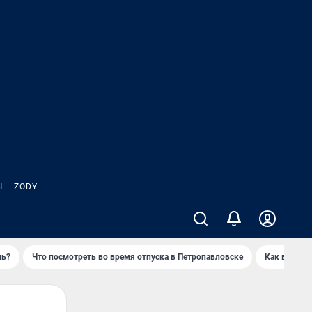
Ы
ZODY
нь?
Что посмотреть во время отпуска в Петропавловске
Как выжива