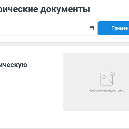
трические документы
Примен
рическую