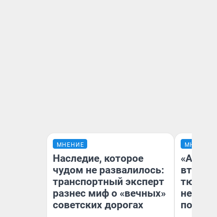
МНЕНИЕ
МНЕНИЕ
Наследие, которое
«Аренд
чудом не развалилось:
втрое»
транспортный эксперт
тюменс
разнес миф о «вечных»
неформ
советских дорогах
почему