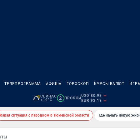
ТЕЛЕПРОГРАММА
АФИША
ГОРОСКОП
КУРСЫ ВАЛЮТ
ИГР
USD 80,93
СЕЙЧАС
2
ПРОБКИ
+19°C
EUR 93,19
Какая ситуация с паводком в Тюменской области
Где начать новую жиз
НТЫ