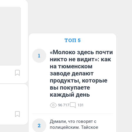
ТОП 5
«Молоко здесь почти
1
никто не видит»: как
на тюменском
заводе делают
продукты, которые
вы покупаете
каждый день
96 717
131
Думали, что говорят с
2
полицейским. Тайское