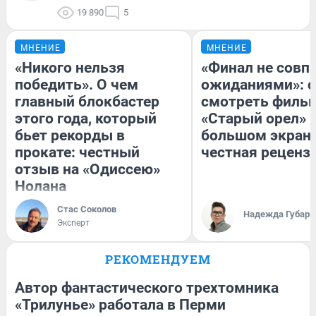
19 890
5
МНЕНИЕ
МНЕНИЕ
«Никого нельзя
«Финал не совпа
победить». О чем
ожиданиями»: с
главный блокбастер
смотреть филь
этого года, который
«Старый орел» 
бьет рекорды в
большом экран
прокате: честный
честная реценз
отзыв на «Одиссею»
Нолана
Стас Соколов
Надежда Губарь
Эксперт
РЕКОМЕНДУЕМ
Автор фантастического трехтомника
«Трилунье» работала в Перми