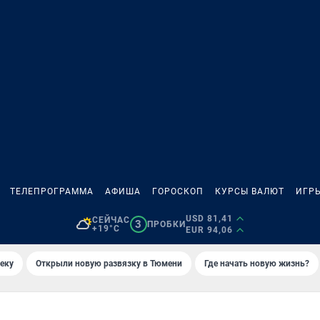
ТЕЛЕПРОГРАММА
АФИША
ГОРОСКОП
КУРСЫ ВАЛЮТ
ИГР
USD 81,41
СЕЙЧАС
3
ПРОБКИ
+19°C
EUR 94,06
еку
Открыли новую развязку в Тюмени
Где начать новую жизнь?