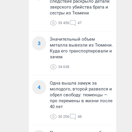
следствие раскрыло детали
зверского убийства брата и
сестры из Тюмени
39 456
47
Значительный объем
3
металла вывезли из Тюмени.
Куда его транспортировали и
зачем
34 638
Одна вышла замуж за
4
молодого, второй развелся и
обрел свободу: тюменцы —
про перемены в жизни после
40 лет
30 206
48