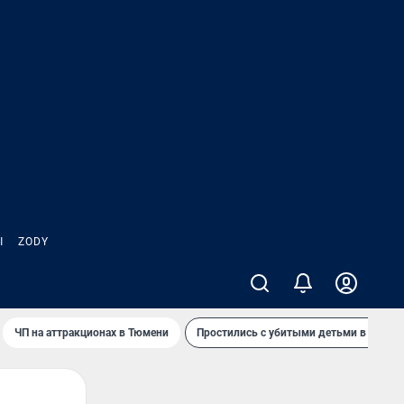
Ы
ZODY
ЧП на аттракционах в Тюмени
Простились с убитыми детьми в Таила