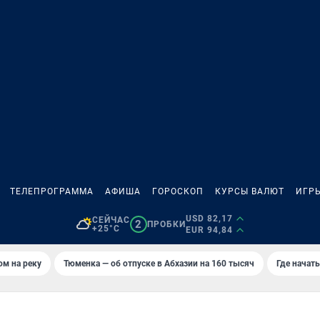
ТЕЛЕПРОГРАММА
АФИША
ГОРОСКОП
КУРСЫ ВАЛЮТ
ИГР
USD 82,17
СЕЙЧАС
2
ПРОБКИ
+25°C
EUR 94,84
ом на реку
Тюменка — об отпуске в Абхазии на 160 тысяч
Где начат