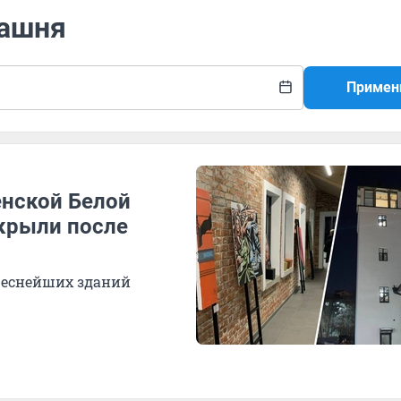
башня
Примен
енской Белой
ткрыли после
ереснейших зданий