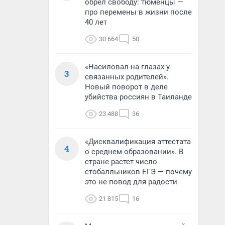
обрел свободу: тюменцы —
про перемены в жизни после
40 лет
30 664
50
«Насиловал на глазах у
3
связанных родителей».
Новый поворот в деле
убийства россиян в Таиланде
23 488
36
«Дисквалификация аттестата
4
о среднем образовании». В
стране растет число
стобалльников ЕГЭ — почему
это не повод для радости
21 815
16