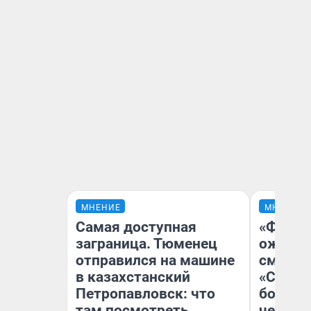
МНЕНИЕ
МНЕНИЕ
Самая доступная
«Финал
заграница. Тюменец
ожидан
отправился на машине
смотре
в казахстанский
«Стары
Петропавловск: что
большо
там посмотреть
честна