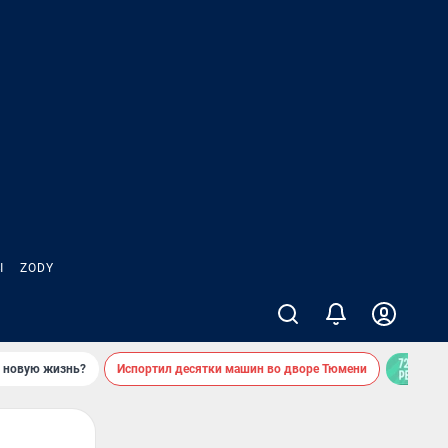
Ы
ZODY
ь новую жизнь?
Испортил десятки машин во дворе Тюмени