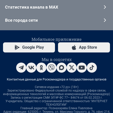
Статистика канала в MAX
Все города сети
Мобильное приложение
Google Play
App Store
Мы в соцсетях
Контактные данные для Роскомнадзора и государственных органов
Сетевое издание «72.ру» (18+)
Зарегистрировано Федеральной службой по надзору в сфере связи,
информационных технологий и массовых коммуникаций (Роскомнадзор)
Запись о регистрации СМИ ЭЛ № ФС 77– 84674 от 06.02.2023 г.
Учредитель: Общество с ограниченной ответственностью "ИНТЕРНЕТ
ТЕХНОЛОГИИ"
Главный редактор: Познахарева Елена Павловна
Адрес редакции: 625000, г. Тюмень, ул. Максима Горького, д. 76, офис 214,