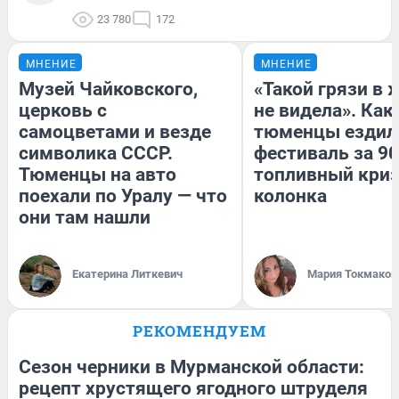
23 780
172
МНЕНИЕ
МНЕНИЕ
Музей Чайковского,
«Такой грязи в 
церковь с
не видела». Как
самоцветами и везде
тюменцы ездил
символика СССР.
фестиваль за 90
Тюменцы на авто
топливный криз
поехали по Уралу — что
колонка
они там нашли
Екатерина Литкевич
Мария Токмаков
РЕКОМЕНДУЕМ
Сезон черники в Мурманской области:
рецепт хрустящего ягодного штруделя