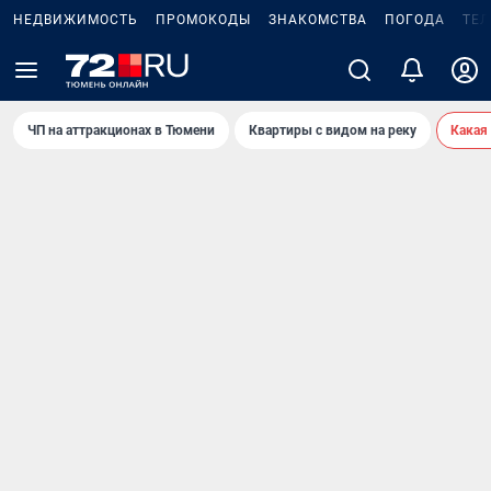
НЕДВИЖИМОСТЬ
ПРОМОКОДЫ
ЗНАКОМСТВА
ПОГОДА
ТЕ
ЧП на аттракционах в Тюмени
Квартиры с видом на реку
Какая