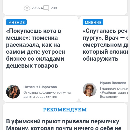
29 974
298
МНЕНИЕ
МНЕНИЕ
«Покупаешь кота в
«Спуталась речь
мешке»: тюменка
пургу». Врач — о
рассказала, как на
смертельном ди
самом деле устроен
который сложн
бизнес со складами
обнаружить
дешевых товаров
Ирина Волкова
Наталья Шорохова
Главврач клиник
Открыла кофейную точку на
«Реабилитация д
деньги соцразвития
Волковой»
РЕКОМЕНДУЕМ
В уфимский приют привезли пермячку
Марину, которая почти ничего о себе не