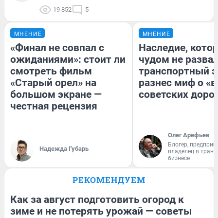
19 852
5
МНЕНИЕ
МНЕНИЕ
«Финал не совпал с
Наследие, кото
ожиданиями»: стоит ли
чудом не разва
смотреть фильм
транспортный э
«Старый орел» на
разнес миф о «
большом экране —
советских доро
честная рецензия
Олег Арефьев
Блогер, предприн
Надежда Губарь
владелец в тран
бизнесе
РЕКОМЕНДУЕМ
Как за август подготовить огород к
зиме и не потерять урожай — советы