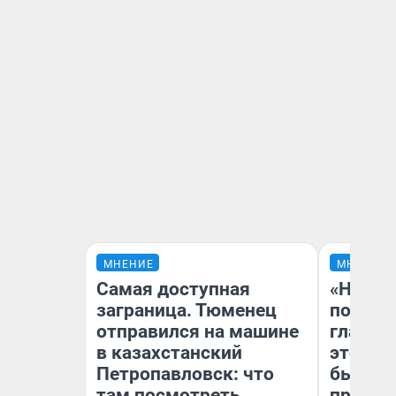
МНЕНИЕ
МНЕНИЕ
Самая доступная
«Никог
заграница. Тюменец
победи
отправился на машине
главны
в казахстанский
этого г
Петропавловск: что
бьет р
там посмотреть
прокат