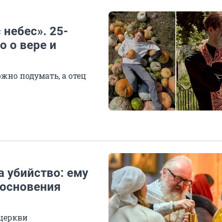
 небес». 25-
 о вере и
ожно подумать, а отец
а убийство: ему
косновения
 церкви