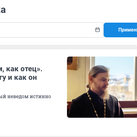
ка
Примен
 как отец».
у и как он
орый неведом истинно