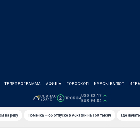
ТЕЛЕПРОГРАММА
АФИША
ГОРОСКОП
КУРСЫ ВАЛЮТ
ИГР
USD 82,17
СЕЙЧАС
2
ПРОБКИ
+25°C
EUR 94,84
ом на реку
Тюменка — об отпуске в Абхазии на 160 тысяч
Где начат