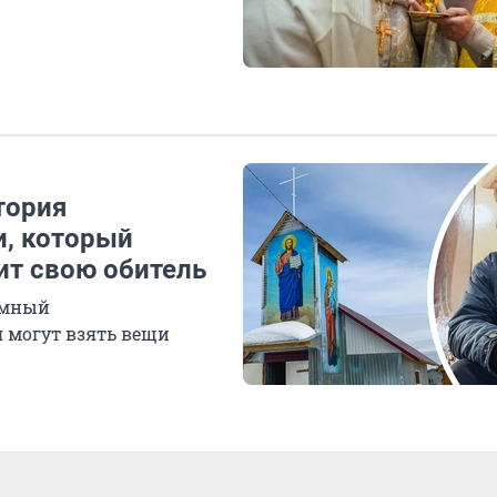
тория
и, который
оит свою обитель
омный
 могут взять вещи