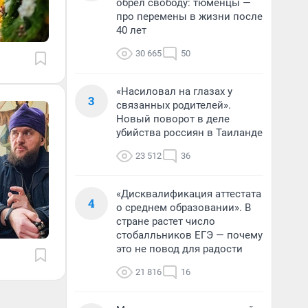
обрел свободу: тюменцы —
про перемены в жизни после
40 лет
30 665
50
«Насиловал на глазах у
3
связанных родителей».
Новый поворот в деле
убийства россиян в Таиланде
23 512
36
«Дисквалификация аттестата
4
о среднем образовании». В
стране растет число
стобалльников ЕГЭ — почему
это не повод для радости
21 816
16