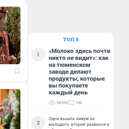
ТОП 5
«Молоко здесь почти
1
никто не видит»: как
на тюменском
заводе делают
продукты, которые
вы покупаете
каждый день
98 053
144
Одна вышла замуж за
2
молодого, второй развелся и