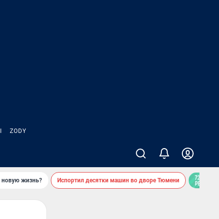
Ы
ZODY
ь новую жизнь?
Испортил десятки машин во дворе Тюмени