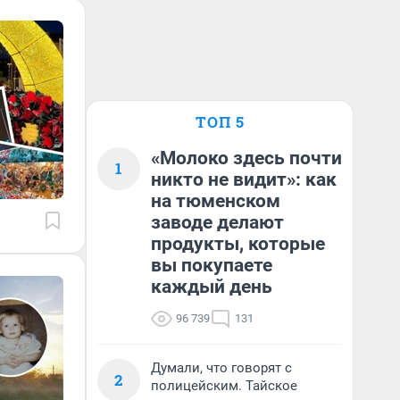
ТОП 5
«Молоко здесь почти
1
никто не видит»: как
на тюменском
заводе делают
продукты, которые
вы покупаете
каждый день
96 739
131
Думали, что говорят с
2
полицейским. Тайское