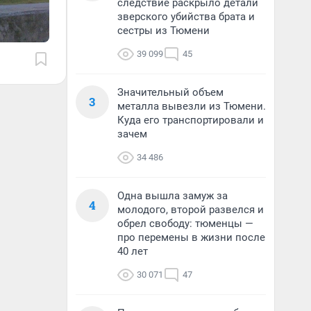
следствие раскрыло детали
зверского убийства брата и
сестры из Тюмени
39 099
45
Значительный объем
3
металла вывезли из Тюмени.
Куда его транспортировали и
зачем
34 486
Одна вышла замуж за
4
молодого, второй развелся и
обрел свободу: тюменцы —
про перемены в жизни после
40 лет
30 071
47