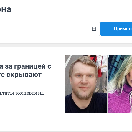
она
Примен
а за границей с
рге скрывают
льтаты экспертизы