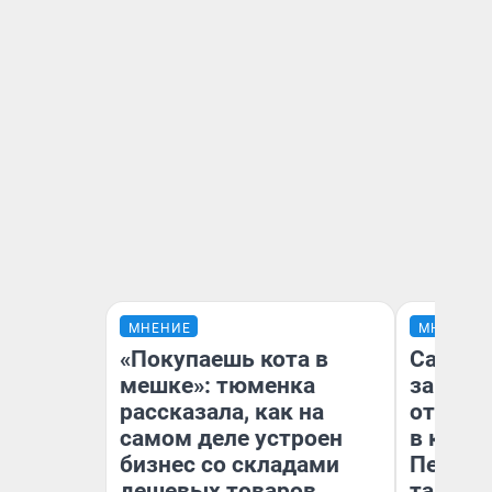
МНЕНИЕ
МНЕНИЕ
«Покупаешь кота в
Самая 
мешке»: тюменка
загран
рассказала, как на
отправ
самом деле устроен
в каза
бизнес со складами
Петроп
дешевых товаров
там по