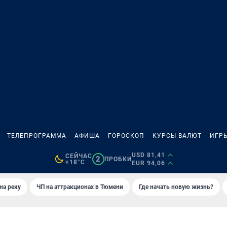
ТЕЛЕПРОГРАММА
АФИША
ГОРОСКОП
КУРСЫ ВАЛЮТ
ИГР
USD 81,41
СЕЙЧАС
2
ПРОБКИ
+18°C
EUR 94,06
на реку
ЧП на аттракционах в Тюмени
Где начать новую жизнь?