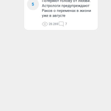
Потеряют голову от любви.
5
Астрологи предупреждают
Раков о переменах в жизни
уже в августе
26 269
7