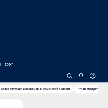
Ы
ZODY
Какая ситуация с паводком в Тюменской области
Что посмотреть во вр