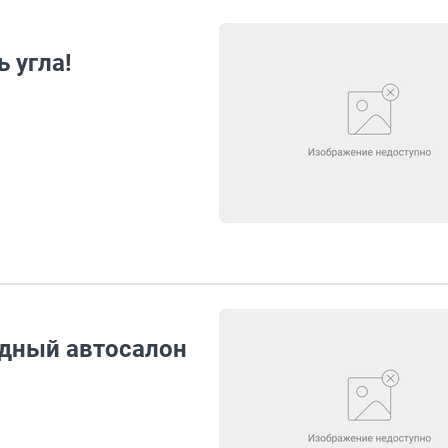
 угла!
одный автосалон