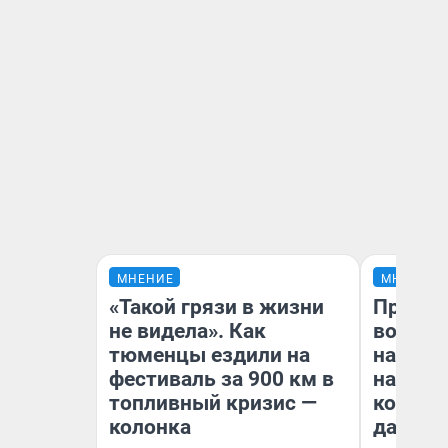
МНЕНИЕ
МНЕНИЕ
«Такой грязи в жизни
Продаш
не видела». Как
возьмут
тюменцы ездили на
нам го
фестиваль за 900 км в
налого
топливный кризис —
коснет
колонка
даже р