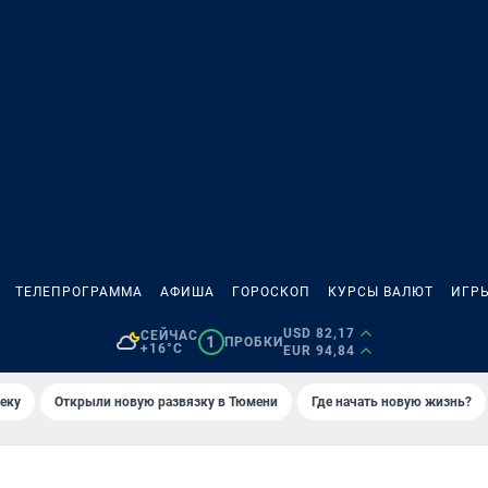
ТЕЛЕПРОГРАММА
АФИША
ГОРОСКОП
КУРСЫ ВАЛЮТ
ИГР
USD 82,17
СЕЙЧАС
1
ПРОБКИ
+16°C
EUR 94,84
еку
Открыли новую развязку в Тюмени
Где начать новую жизнь?