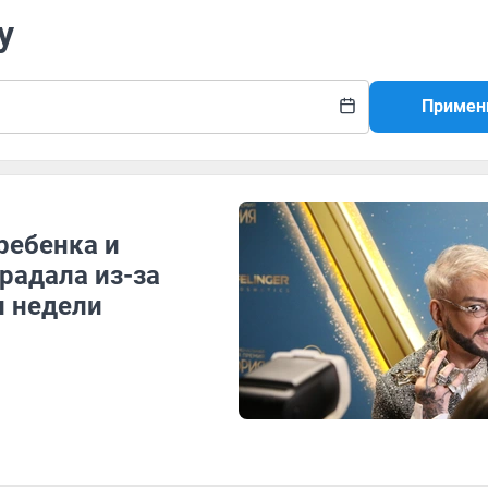
у
Примен
ребенка и
радала из-за
и недели