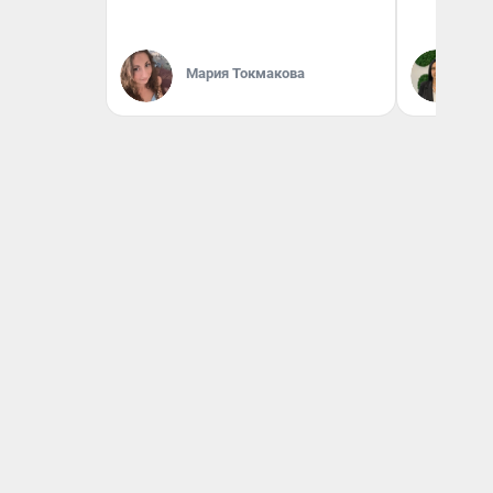
Мария Токмакова
Ан