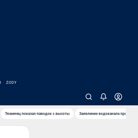
Ы
ZODY
Тюменец показал паводок с высоты
Заявление водоканала про запа