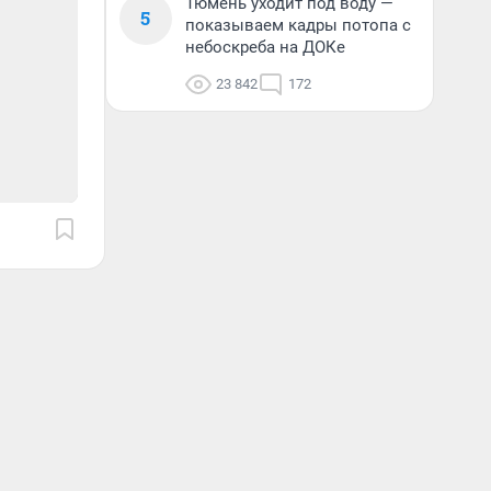
Тюмень уходит под воду —
5
показываем кадры потопа с
небоскреба на ДОКе
23 842
172