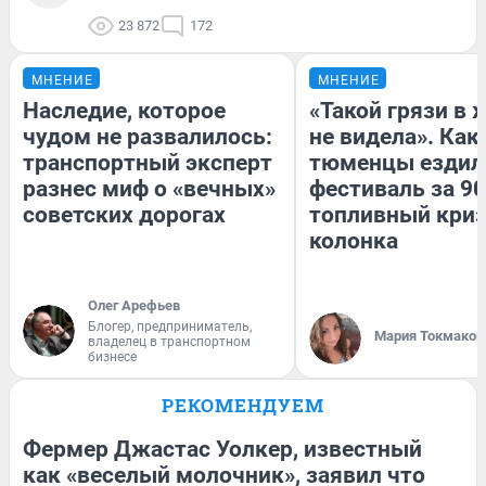
23 872
172
МНЕНИЕ
МНЕНИЕ
Наследие, которое
«Такой грязи в 
чудом не развалилось:
не видела». Как
транспортный эксперт
тюменцы ездил
разнес миф о «вечных»
фестиваль за 90
советских дорогах
топливный криз
колонка
Олег Арефьев
Блогер, предприниматель,
Мария Токмаков
владелец в транспортном
бизнесе
РЕКОМЕНДУЕМ
Фермер Джастас Уолкер, известный
как «веселый молочник», заявил что