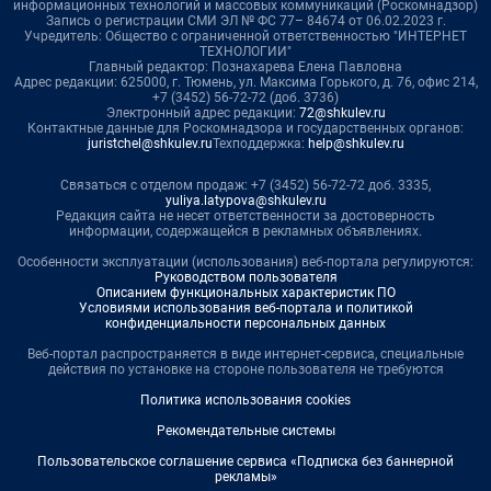
информационных технологий и массовых коммуникаций (Роскомнадзор)
Запись о регистрации СМИ ЭЛ № ФС 77– 84674 от 06.02.2023 г.
Учредитель: Общество с ограниченной ответственностью "ИНТЕРНЕТ
ТЕХНОЛОГИИ"
Главный редактор: Познахарева Елена Павловна
Адрес редакции: 625000, г. Тюмень, ул. Максима Горького, д. 76, офис 214,
+7 (3452) 56-72-72 (доб. 3736)
Электронный адрес редакции:
72@shkulev.ru
Контактные данные для Роскомнадзора и государственных органов:
juristchel@shkulev.ru
Техподдержка:
help@shkulev.ru
Связаться с отделом продаж: +7 (3452) 56-72-72 доб. 3335,
yuliya.latypova@shkulev.ru
Редакция сайта не несет ответственности за достоверность
информации, содержащейся в рекламных объявлениях.
Особенности эксплуатации (использования) веб-портала регулируются:
Руководством пользователя
Описанием функциональных характеристик ПО
Условиями использования веб-портала и политикой
конфиденциальности персональных данных
Веб-портал распространяется в виде интернет-сервиса, специальные
действия по установке на стороне пользователя не требуются
Политика использования cookies
Рекомендательные системы
Пользовательское соглашение сервиса «Подписка без баннерной
рекламы»