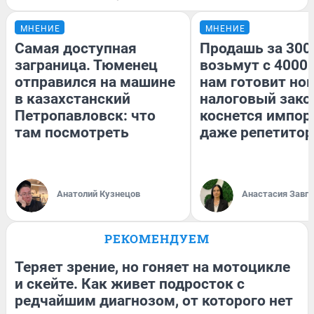
МНЕНИЕ
МНЕНИЕ
Самая доступная
Продашь за 3000
заграница. Тюменец
возьмут с 4000.
отправился на машине
нам готовит но
в казахстанский
налоговый зако
Петропавловск: что
коснется импор
там посмотреть
даже репетитор
Анатолий Кузнецов
Анастасия Завг
РЕКОМЕНДУЕМ
Теряет зрение, но гоняет на мотоцикле
и скейте. Как живет подросток с
редчайшим диагнозом, от которого нет