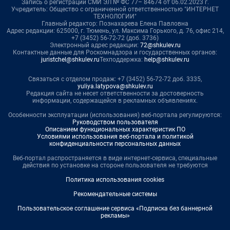
Запись о регистрации СМИ ЭЛ № ФС 77– 84674 от 06.02.2023 г.
Учредитель: Общество с ограниченной ответственностью "ИНТЕРНЕТ
ТЕХНОЛОГИИ"
Главный редактор: Познахарева Елена Павловна
Адрес редакции: 625000, г. Тюмень, ул. Максима Горького, д. 76, офис 214,
+7 (3452) 56-72-72 (доб. 3736)
Электронный адрес редакции:
72@shkulev.ru
Контактные данные для Роскомнадзора и государственных органов:
juristchel@shkulev.ru
Техподдержка:
help@shkulev.ru
Связаться с отделом продаж: +7 (3452) 56-72-72 доб. 3335,
yuliya.latypova@shkulev.ru
Редакция сайта не несет ответственности за достоверность
информации, содержащейся в рекламных объявлениях.
Особенности эксплуатации (использования) веб-портала регулируются:
Руководством пользователя
Описанием функциональных характеристик ПО
Условиями использования веб-портала и политикой
конфиденциальности персональных данных
Веб-портал распространяется в виде интернет-сервиса, специальные
действия по установке на стороне пользователя не требуются
Политика использования cookies
Рекомендательные системы
Пользовательское соглашение сервиса «Подписка без баннерной
рекламы»