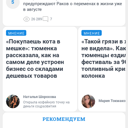
5
предупреждают Раков о переменах в жизни уже
в августе
26 289
7
МНЕНИЕ
МНЕНИЕ
«Покупаешь кота в
«Такой грязи в 
мешке»: тюменка
не видела». Как
рассказала, как на
тюменцы ездил
самом деле устроен
фестиваль за 90
бизнес со складами
топливный криз
дешевых товаров
колонка
Наталья Шорохова
Мария Токмаков
Открыла кофейную точку на
деньги соцразвития
РЕКОМЕНДУЕМ