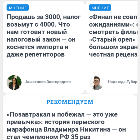
МНЕНИЕ
МНЕНИЕ
Продашь за 3000, налог
«Финал не совпа
возьмут с 4000. Что
ожиданиями»: с
нам готовит новый
смотреть филь
налоговый закон — он
«Старый орел» 
коснется импорта и
большом экран
даже репетиторов
честная реценз
Анастасия Завгородняя
Надежда Губарь
РЕКОМЕНДУЕМ
«Позавтракал и побежал — это уже
привычка»: история пермского
марафонца Владимира Никитина — он
стал чемпионом РФ 35 раз