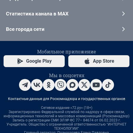
Статистика канала в MAX
Все города сети
Мобильное приложение
Google Play
App Store
Мы в соцсетях
Контактные данные для Роскомнадзора и государственных органов
Сетевое издание «72.ру» (18+)
Зарегистрировано Федеральной службой по надзору в сфере связи,
информационных технологий и массовых коммуникаций (Роскомнадзор)
Запись о регистрации СМИ ЭЛ № ФС 77– 84674 от 06.02.2023 г.
Учредитель: Общество с ограниченной ответственностью "ИНТЕРНЕТ
ТЕХНОЛОГИИ"
Главный редактор: Познахарева Елена Павловна