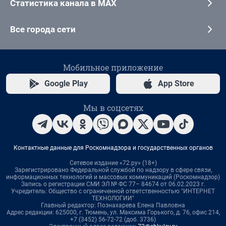
Статистика канала в MAX
Все города сети
Мобильное приложение
Google Play
App Store
Мы в соцсетях
Контактные данные для Роскомнадзора и государственных органов
Сетевое издание «72.ру» (18+)
Зарегистрировано Федеральной службой по надзору в сфере связи,
информационных технологий и массовых коммуникаций (Роскомнадзор)
Запись о регистрации СМИ ЭЛ № ФС 77– 84674 от 06.02.2023 г.
Учредитель: Общество с ограниченной ответственностью "ИНТЕРНЕТ
ТЕХНОЛОГИИ"
Главный редактор: Познахарева Елена Павловна
Адрес редакции: 625000, г. Тюмень, ул. Максима Горького, д. 76, офис 214,
+7 (3452) 56-72-72 (доб. 3736)