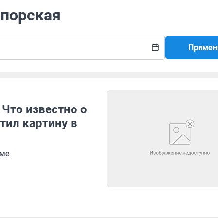
епорская
Примен
 Что известно о
тил картину в
зме