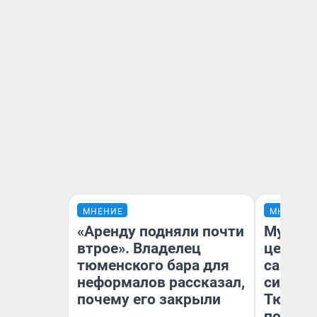
МНЕНИЕ
МНЕНИЕ
«Аренду подняли почти
Музей 
втрое». Владелец
церков
тюменского бара для
самоцв
неформалов рассказал,
символ
почему его закрыли
Тюменц
поехали