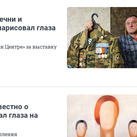
Чечни и
нарисовал глаза
н Центре» за выставку
вестно о
л глаза на
пления