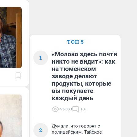
ТОП 5
«Молоко здесь почти
1
никто не видит»: как
на тюменском
заводе делают
продукты, которые
вы покупаете
каждый день
96 880
131
Думали, что говорят с
2
полицейским. Тайское