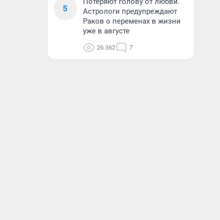
Потеряют голову от любви.
5
Астрологи предупреждают
Раков о переменах в жизни
уже в августе
26 362
7