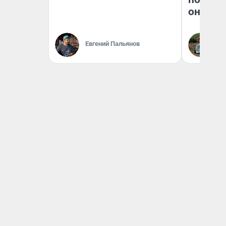
они та
Евгений Пальянов
Ек