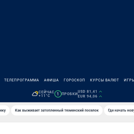
ТЕЛЕПРОГРАММА
АФИША
ГОРОСКОП
КУРСЫ ВАЛЮТ
ИГР
USD 81,41
СЕЙЧАС
1
ПРОБКИ
+11°C
EUR 94,06
еку
Как выживает затопленный тюменский поселок
Где начать но