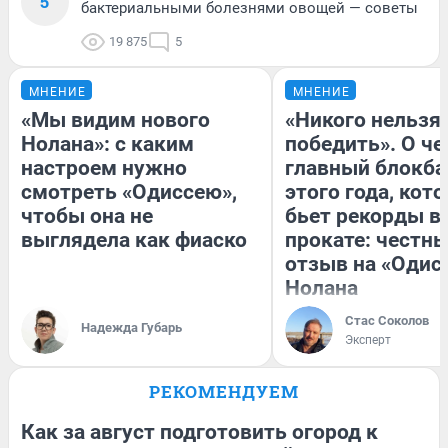
5
бактериальными болезнями овощей — советы
19 875
5
МНЕНИЕ
МНЕНИЕ
«Мы видим нового
«Никого нельзя
Нолана»: с каким
победить». О ч
настроем нужно
главный блокба
смотреть «Одиссею»,
этого года, кот
чтобы она не
бьет рекорды в
выглядела как фиаско
прокате: честн
отзыв на «Одис
Нолана
Стас Соколов
Надежда Губарь
Эксперт
РЕКОМЕНДУЕМ
Как за август подготовить огород к