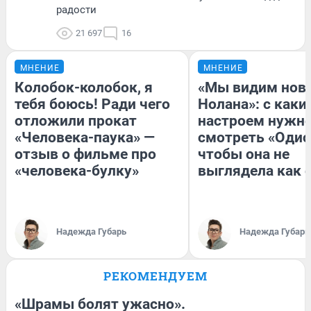
радости
21 697
16
МНЕНИЕ
МНЕНИЕ
Колобок-колобок, я
«Мы видим нов
тебя боюсь! Ради чего
Нолана»: с каки
отложили прокат
настроем нужн
«Человека-паука» —
смотреть «Одис
отзыв о фильме про
чтобы она не
«человека-булку»
выглядела как 
Надежда Губарь
Надежда Губарь
РЕКОМЕНДУЕМ
«Шрамы болят ужасно».