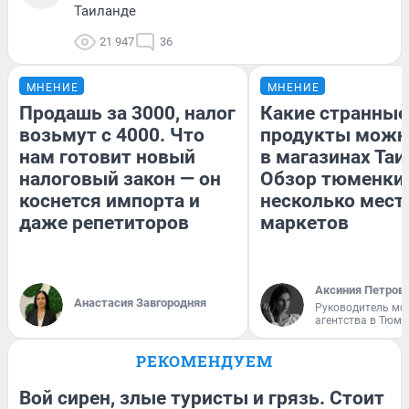
Таиланде
21 947
36
МНЕНИЕ
МНЕНИЕ
Продашь за 3000, налог
Какие странные
возьмут с 4000. Что
продукты можн
нам готовит новый
в магазинах Таи
налоговый закон — он
Обзор тюменки 
коснется импорта и
несколько мес
даже репетиторов
маркетов
Аксиния Петров
Анастасия Завгородняя
Руководитель мо
агентства в Тюме
РЕКОМЕНДУЕМ
Вой сирен, злые туристы и грязь. Стоит