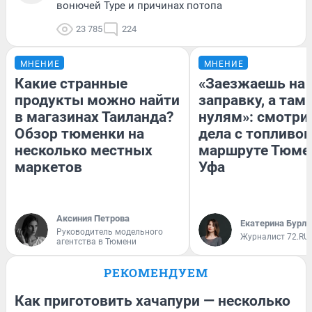
вонючей Туре и причинах потопа
23 785
224
МНЕНИЕ
МНЕНИЕ
Какие странные
«Заезжаешь на
продукты можно найти
заправку, а там 
в магазинах Таиланда?
нулям»: смотри
Обзор тюменки на
дела с топливом
несколько местных
маршруте Тюме
маркетов
Уфа
Аксиния Петрова
Екатерина Бурле
Руководитель модельного
Журналист 72.RU
агентства в Тюмени
РЕКОМЕНДУЕМ
Как приготовить хачапури — несколько