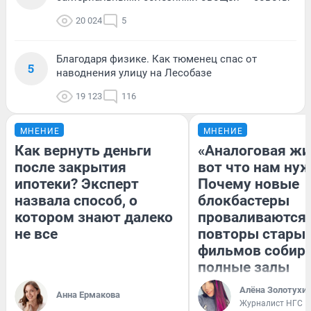
20 024
5
Благодаря физике. Как тюменец спас от
5
наводнения улицу на Лесобазе
19 123
116
МНЕНИЕ
МНЕНИЕ
Как вернуть деньги
«Аналоговая жи
после закрытия
вот что нам нуж
ипотеки? Эксперт
Почему новые
назвала способ, о
блокбастеры
котором знают далеко
проваливаются,
не все
повторы стары
фильмов собир
полные залы
Алёна Золотухи
Анна Ермакова
Журналист НГС