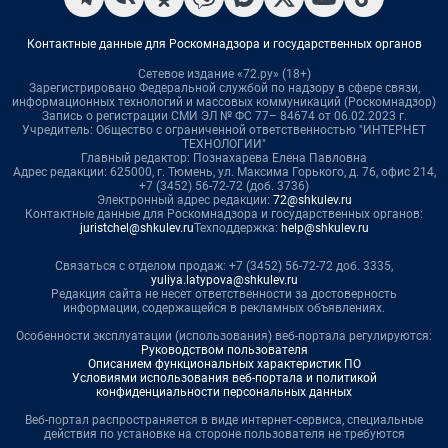
Контактные данные для Роскомнадзора и государственных органов
Сетевое издание «72.ру» (18+)
Зарегистрировано Федеральной службой по надзору в сфере связи,
информационных технологий и массовых коммуникаций (Роскомнадзор)
Запись о регистрации СМИ ЭЛ № ФС 77– 84674 от 06.02.2023 г.
Учредитель: Общество с ограниченной ответственностью "ИНТЕРНЕТ
ТЕХНОЛОГИИ"
Главный редактор: Познахарева Елена Павловна
Адрес редакции: 625000, г. Тюмень, ул. Максима Горького, д. 76, офис 214,
+7 (3452) 56-72-72 (доб. 3736)
Электронный адрес редакции:
72@shkulev.ru
Контактные данные для Роскомнадзора и государственных органов:
juristchel@shkulev.ru
Техподдержка:
help@shkulev.ru
Связаться с отделом продаж: +7 (3452) 56-72-72 доб. 3335,
yuliya.latypova@shkulev.ru
Редакция сайта не несет ответственности за достоверность
информации, содержащейся в рекламных объявлениях.
Особенности эксплуатации (использования) веб-портала регулируются:
Руководством пользователя
Описанием функциональных характеристик ПО
Условиями использования веб-портала и политикой
конфиденциальности персональных данных
Веб-портал распространяется в виде интернет-сервиса, специальные
действия по установке на стороне пользователя не требуются