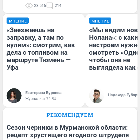
23 516
214
МНЕНИЕ
МНЕНИЕ
«Заезжаешь на
«Мы видим нов
заправку, а там по
Нолана»: с каки
нулям»: смотрим, как
настроем нужн
дела с топливом на
смотреть «Одис
маршруте Тюмень —
чтобы она не
Уфа
выглядела как 
Екатерина Бурлева
Надежда Губарь
Журналист 72.RU
РЕКОМЕНДУЕМ
Сезон черники в Мурманской области:
рецепт хрустящего ягодного штруделя