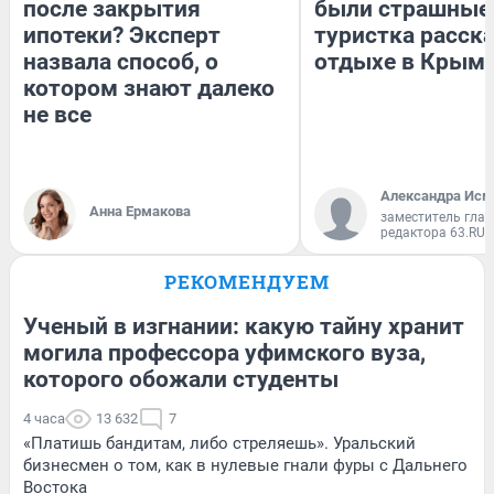
после закрытия
были страшные
ипотеки? Эксперт
туристка расска
назвала способ, о
отдыхе в Крым
котором знают далеко
не все
Александра Исм
Анна Ермакова
заместитель глав
редактора 63.RU
РЕКОМЕНДУЕМ
Ученый в изгнании: какую тайну хранит
могила профессора уфимского вуза,
которого обожали студенты
4 часа
13 632
7
«Платишь бандитам, либо стреляешь». Уральский
бизнесмен о том, как в нулевые гнали фуры с Дальнего
Востока