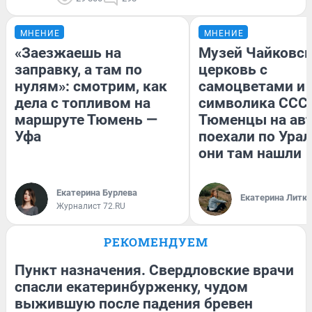
МНЕНИЕ
МНЕНИЕ
«Заезжаешь на
Музей Чайковск
заправку, а там по
церковь с
нулям»: смотрим, как
самоцветами и 
дела с топливом на
символика СССР
маршруте Тюмень —
Тюменцы на ав
Уфа
поехали по Урал
они там нашли
Екатерина Бурлева
Екатерина Литк
Журналист 72.RU
РЕКОМЕНДУЕМ
Пункт назначения. Свердловские врачи
спасли екатеринбурженку, чудом
выжившую после падения бревен