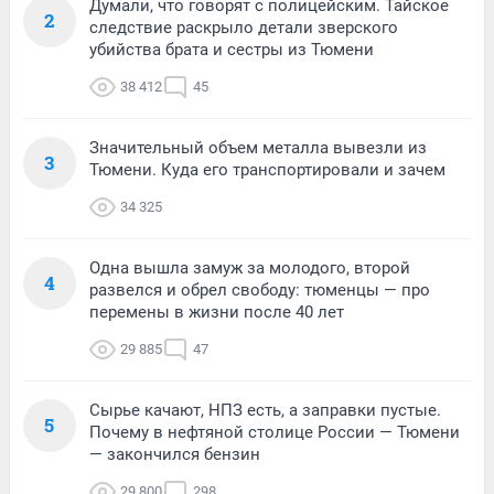
Думали, что говорят с полицейским. Тайское
2
следствие раскрыло детали зверского
убийства брата и сестры из Тюмени
38 412
45
Значительный объем металла вывезли из
3
Тюмени. Куда его транспортировали и зачем
34 325
Одна вышла замуж за молодого, второй
4
развелся и обрел свободу: тюменцы — про
перемены в жизни после 40 лет
29 885
47
Сырье качают, НПЗ есть, а заправки пустые.
5
Почему в нефтяной столице России — Тюмени
— закончился бензин
29 800
298