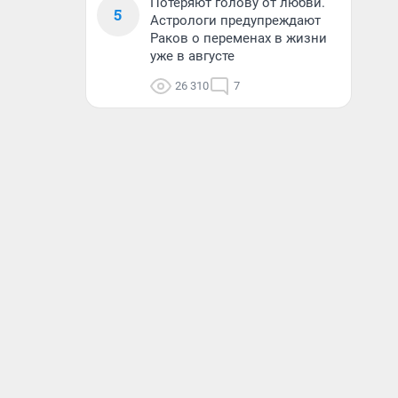
Потеряют голову от любви.
5
Астрологи предупреждают
Раков о переменах в жизни
уже в августе
26 310
7