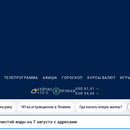
ТЕЛЕПРОГРАММА
АФИША
ГОРОСКОП
КУРСЫ ВАЛЮТ
ИГР
USD 81,41
СЕЙЧАС
0
ПРОБКИ
+15°C
EUR 94,06
на реку
ЧП на аттракционах в Тюмени
Где начать новую жизнь?
чистой воды на 7 августа с адресами