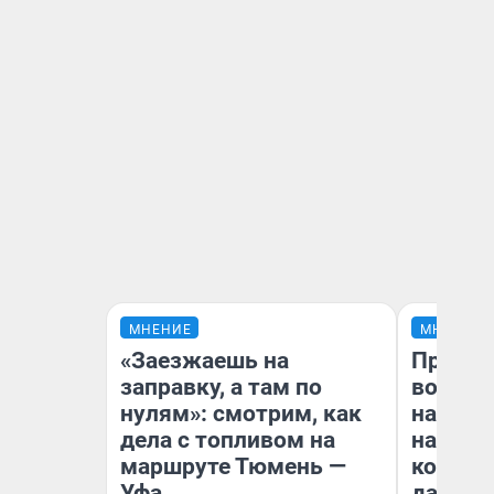
МНЕНИЕ
МНЕНИЕ
«Заезжаешь на
Продаш
заправку, а там по
возьмут
нулям»: смотрим, как
нам го
дела с топливом на
налого
маршруте Тюмень —
коснет
Уфа
даже р