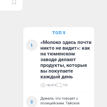
ТОП 5
«Молоко здесь почти
1
никто не видит»: как
на тюменском
заводе делают
продукты, которые
вы покупаете
каждый день
96 813
131
Думали, что говорят с
2
полицейским. Тайское