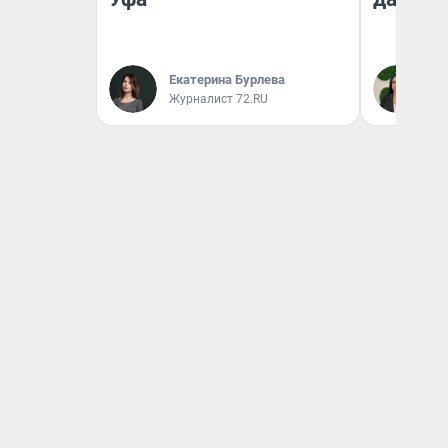
Екатерина Бурлева
Ан
Журналист 72.RU