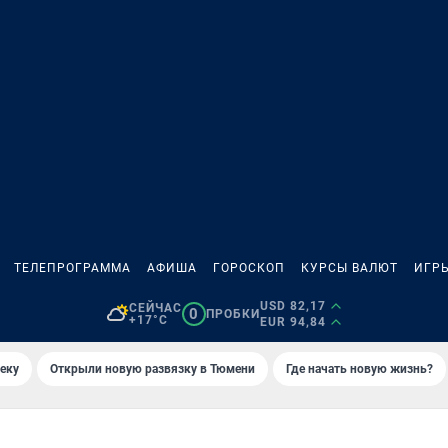
ТЕЛЕПРОГРАММА
АФИША
ГОРОСКОП
КУРСЫ ВАЛЮТ
ИГР
USD 82,17
СЕЙЧАС
0
ПРОБКИ
+17°C
EUR 94,84
еку
Открыли новую развязку в Тюмени
Где начать новую жизнь?