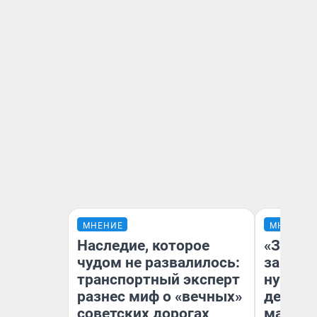
МНЕНИЕ
МНЕНИЕ
Наследие, которое
«Заезж
чудом не развалилось:
заправк
транспортный эксперт
нулям»
разнес миф о «вечных»
дела с
советских дорогах
маршру