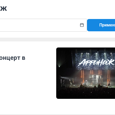
аж
Примен
онцерт в