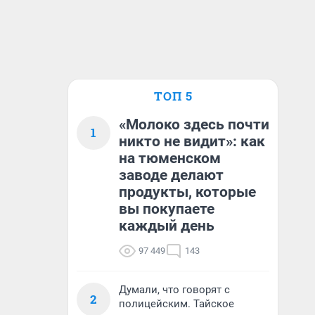
ТОП 5
«Молоко здесь почти
1
никто не видит»: как
на тюменском
заводе делают
продукты, которые
вы покупаете
каждый день
97 449
143
Думали, что говорят с
2
полицейским. Тайское