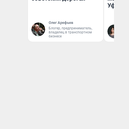
Уфа
Олег Арефьев
Блогер, предприниматель,
Ек
владелец в транспортном
Жу
бизнесе