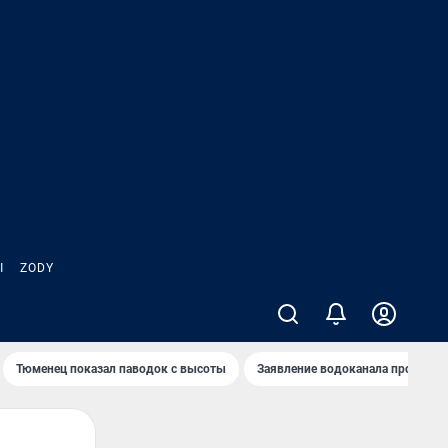
Ы
ZODY
Тюменец показал паводок с высоты
Заявление водоканала про запа