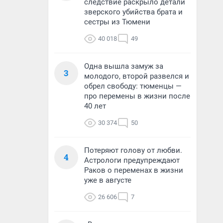
следствие раскрыло детали
зверского убийства брата и
сестры из Тюмени
40 018
49
Одна вышла замуж за
3
молодого, второй развелся и
обрел свободу: тюменцы —
про перемены в жизни после
40 лет
30 374
50
Потеряют голову от любви.
4
Астрологи предупреждают
Раков о переменах в жизни
уже в августе
26 606
7