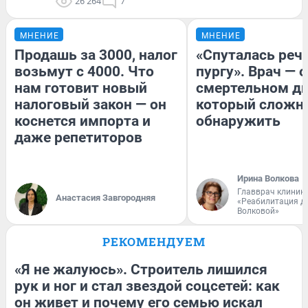
26 264
7
МНЕНИЕ
МНЕНИЕ
Продашь за 3000, налог
«Спуталась речь
возьмут с 4000. Что
пургу». Врач — о
нам готовит новый
смертельном ди
налоговый закон — он
который сложн
коснется импорта и
обнаружить
даже репетиторов
Ирина Волкова
Главврач клиник
Анастасия Завгородняя
«Реабилитация д
Волковой»
РЕКОМЕНДУЕМ
«Я не жалуюсь». Строитель лишился
рук и ног и стал звездой соцсетей: как
он живет и почему его семью искал