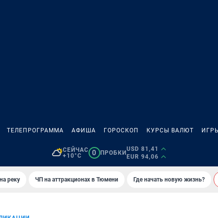
ТЕЛЕПРОГРАММА
АФИША
ГОРОСКОП
КУРСЫ ВАЛЮТ
ИГР
USD 81,41
СЕЙЧАС
0
ПРОБКИ
+10°C
EUR 94,06
на реку
ЧП на аттракционах в Тюмени
Где начать новую жизнь?