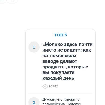
ТОП 5
«Молоко здесь почти
1
никто не видит»: как
на тюменском
заводе делают
продукты, которые
вы покупаете
каждый день
96 872
Думали, что говорят с
2
полицейским. Тайское