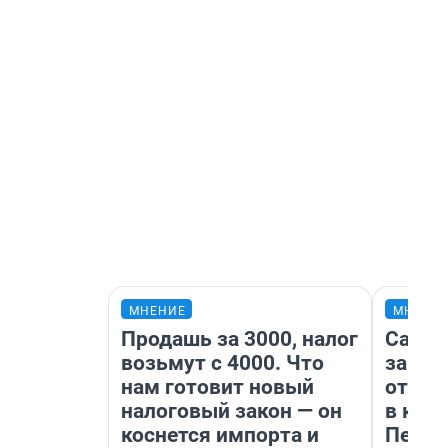
МНЕНИЕ
МНЕНИ
Продашь за 3000, налог
Самая
возьмут с 4000. Что
загра
нам готовит новый
отпра
налоговый закон — он
в каз
коснется импорта и
Петро