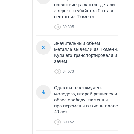
следствие раскрыло детали
зверского убийства брата и
сестры из Тюмени
39 305
Значительный объем
3
металла вывезли из Тюмени.
Куда его транспортировали и
зачем
34 573
Одна вышла замуж за
4
молодого, второй развелся и
обрел свободу: тюменцы —
про перемены в жизни после
40 лет
30 152