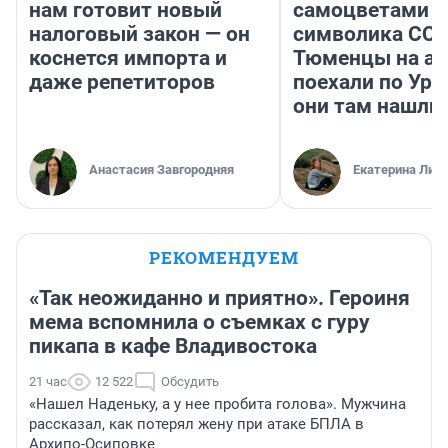
нам готовит новый
самоцветами и
налоговый закон — он
символика ССС
коснется импорта и
Тюменцы на ав
даже репетиторов
поехали по Ура
они там нашли
Анастасия Завгородняя
Екатерина Лит
РЕКОМЕНДУЕМ
«Так неожиданно и приятно». Героиня
мема вспомнила о съемках с гуру
пикапа в кафе Владивостока
21 час
12 522
Обсудить
«Нашел Наденьку, а у нее пробита голова». Мужчина
рассказал, как потерял жену при атаке БПЛА в
Архипо-Осиповке