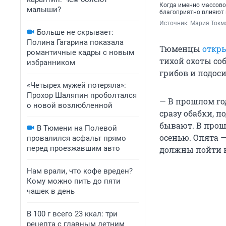
Когда именно массово 
малыши?
благоприятно влияют 
Источник: 
Мария Токма
Больше не скрывает:
Полина Гагарина показала
Тюменцы
откры
романтичные кадры с новым
тихой охоты соб
избранником
грибов и подос
«Четырех мужей потеряла»:
Прохор Шаляпин проболтался
— В прошлом го
о новой возлюбленной
сразу обабки, п
бывают. В прош
В Тюмени на Полевой
осенью. Опята —
провалился асфальт прямо
перед проезжавшим авто
должны пойти в
Нам врали, что кофе вреден?
Кому можно пить до пяти
чашек в день
В 100 г всего 23 ккал: три
рецепта с главным летним