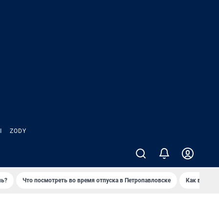
Ы
ZODY
нь?
Что посмотреть во время отпуска в Петропавловске
Как выжива