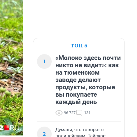
ТОП 5
«Молоко здесь почти
1
никто не видит»: как
на тюменском
заводе делают
продукты, которые
вы покупаете
каждый день
96 727
131
Думали, что говорят с
2
полицейским. Тайское