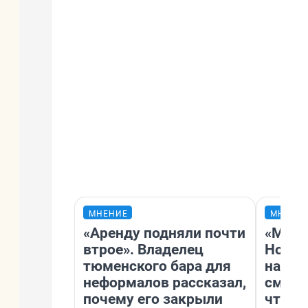
МНЕНИЕ
МНЕНИ
«Аренду подняли почти
«Мы в
втрое». Владелец
Нолан
тюменского бара для
настр
неформалов рассказал,
смотр
почему его закрыли
чтобы