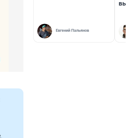
выгля
Евгений Пальянов
и
.