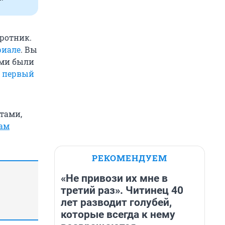
оротник.
риале
. Вы
ами были
 первый
тами,
нам
РЕКОМЕНДУЕМ
«Не привози их мне в
третий раз». Читинец 40
лет разводит голубей,
которые всегда к нему