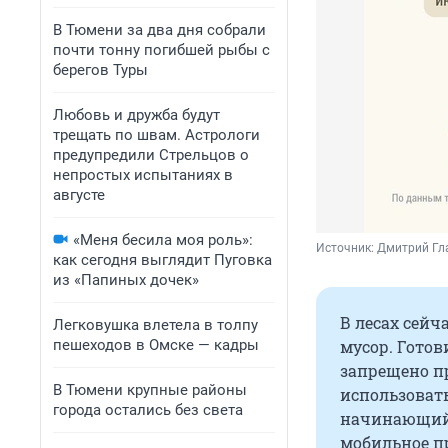
В Тюмени за два дня собрали
почти тонну погибшей рыбы с
берегов Туры
Любовь и дружба будут
трещать по швам. Астрологи
предупредили Стрельцов о
непростых испытаниях в
августе
«Меня бесила моя роль»:
Источник: 
Дмитрий Гл
как сегодня выглядит Пуговка
из «Папиных дочек»
В лесах сейч
Легковушка влетела в толпу
пешеходов в Омске — кадры
мусор. Готов
запрещено п
В Тюмени крупные районы
использоват
города остались без света
начинающийс
мобильное пр