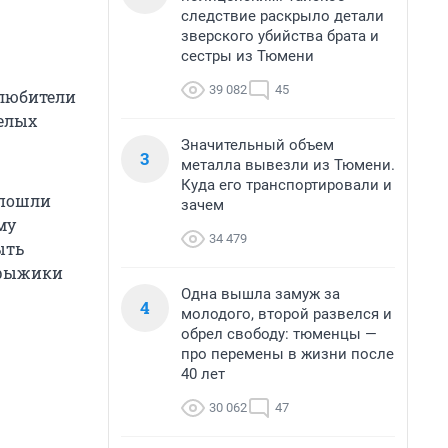
следствие раскрыло детали
зверского убийства брата и
сестры из Тюмени
39 082
45
 любители
белых
Значительный объем
3
металла вывезли из Тюмени.
Куда его транспортировали и
 пошли
зачем
му
34 479
ыть
, рыжики
Одна вышла замуж за
4
молодого, второй развелся и
обрел свободу: тюменцы —
про перемены в жизни после
40 лет
30 062
47