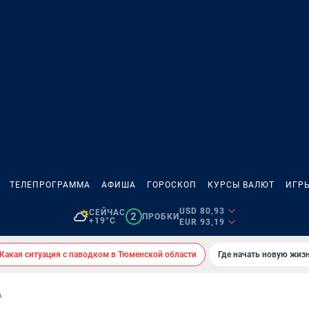
ТЕЛЕПРОГРАММА
АФИША
ГОРОСКОП
КУРСЫ ВАЛЮТ
ИГР
USD 80,93
СЕЙЧАС
2
ПРОБКИ
+19°C
EUR 93,19
Какая ситуация с паводком в Тюменской области
Где начать новую жиз
А