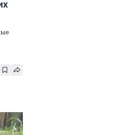
их
мые