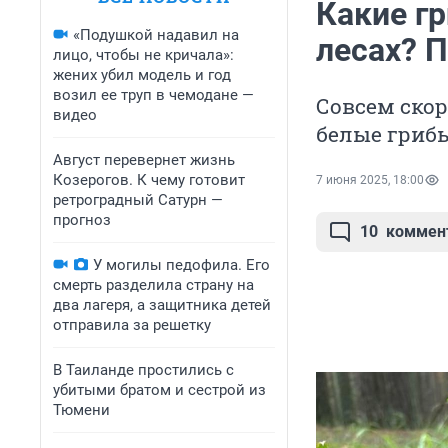
Какие г
«Подушкой надавил на
лесах? 
лицо, чтобы не кричала»:
жених убил модель и год
возил ее труп в чемодане —
Совсем скор
видео
белые гриб
Август перевернет жизнь
Козерогов. К чему готовит
7 июня 2025, 18:00
ретроградный Сатурн —
прогноз
10
коммен
У могилы педофила. Его
смерть разделила страну на
два лагеря, а защитника детей
отправила за решетку
В Таиланде простились с
убитыми братом и сестрой из
Тюмени