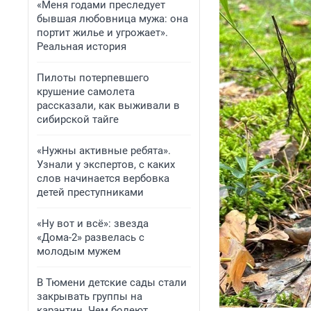
«Меня годами преследует
бывшая любовница мужа: она
портит жилье и угрожает».
Реальная история
Пилоты потерпевшего
крушение самолета
рассказали, как выживали в
сибирской тайге
«Нужны активные ребята».
Узнали у экспертов, с каких
слов начинается вербовка
детей преступниками
«Ну вот и всё»: звезда
«Дома-2» развелась с
молодым мужем
В Тюмени детские сады стали
закрывать группы на
карантин. Чем болеют