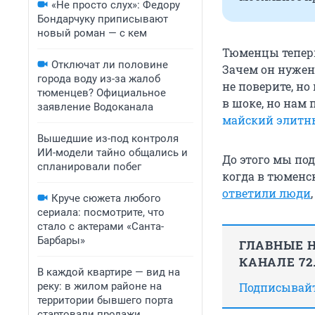
«Не просто слух»: Федору
Бондарчуку приписывают
новый роман — с кем
Тюменцы теперь
Отключат ли половине
Зачем он нужен
города воду из-за жалоб
не поверите, н
тюменцев? Официальное
в шоке, но нам
заявление Водоканала
майский элитн
Вышедшие из-под контроля
ИИ-модели тайно общались и
До этого мы по
спланировали побег
когда в тюменс
ответили люди
Круче сюжета любого
сериала: посмотрите, что
стало с актерами «Санта-
Барбары»
ГЛАВНЫЕ Н
КАНАЛЕ 72
В каждой квартире — вид на
реку: в жилом районе на
Подписывайте
территории бывшего порта
стартовали продажи