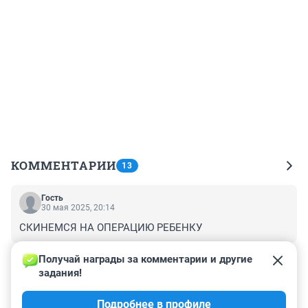
КОММЕНТАРИИ
13
Гость
30 мая 2025, 20:14
СКИНЕМСЯ НА ОПЕРАЦИЮ РЕБЕНКУ
+0
–0
Получай награды за комментарии и другие 
задания!
Гость
30 мая 2025, 09:49
Подробнее в профиле
Слабоумие и отвага.