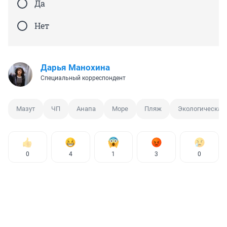
Да
Нет
Дарья Манохина
Специальный корреспондент
Мазут
ЧП
Анапа
Море
Пляж
Экологическая 
0
4
1
3
0