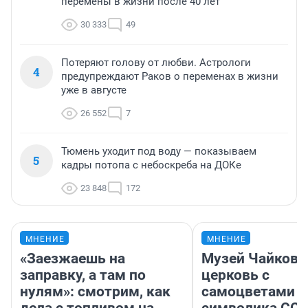
перемены в жизни после 40 лет
30 333
49
Потеряют голову от любви. Астрологи
4
предупреждают Раков о переменах в жизни
уже в августе
26 552
7
Тюмень уходит под воду — показываем
5
кадры потопа с небоскреба на ДОКе
23 848
172
МНЕНИЕ
МНЕНИЕ
«Заезжаешь на
Музей Чайковс
заправку, а там по
церковь с
нулям»: смотрим, как
самоцветами и
дела с топливом на
символика ССС