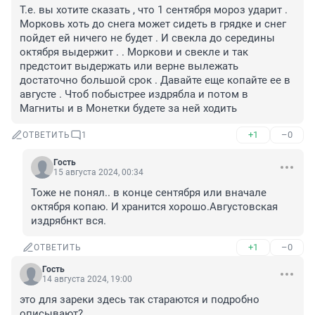
Т.е. вы хотите сказать , что 1 сентября мороз ударит . 
Морковь хоть до снега может сидеть в грядке и снег 
пойдет ей ничего не будет . И свекла до середины 
октября выдержит . . Моркови и свекле и так 
предстоит выдержать или верне вылежать 
достаточно большой срок . Давайте еще копайте ее в 
августе . Чтоб побыстрее издрябла и потом в 
Магниты и в Монетки будете за ней ходить
+1
–0
ОТВЕТИТЬ
1
Гость
15 августа 2024, 00:34
Тоже не понял.. в конце сентября или вначале 
октября копаю. И хранится хорошо.Августовская 
издрябнкт вся.
+1
–0
ОТВЕТИТЬ
Гость
14 августа 2024, 19:00
это для зареки здесь так стараются и подробно 
описывают?