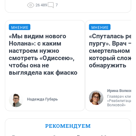
26 489
7
МНЕНИЕ
МНЕНИЕ
«Мы видим нового
«Спуталась реч
Нолана»: с каким
пургу». Врач — 
настроем нужно
смертельном д
смотреть «Одиссею»,
который слож
чтобы она не
обнаружить
выглядела как фиаско
Ирина Волкова
Главврач клини
Надежда Губарь
«Реабилитация 
Волковой»
РЕКОМЕНДУЕМ