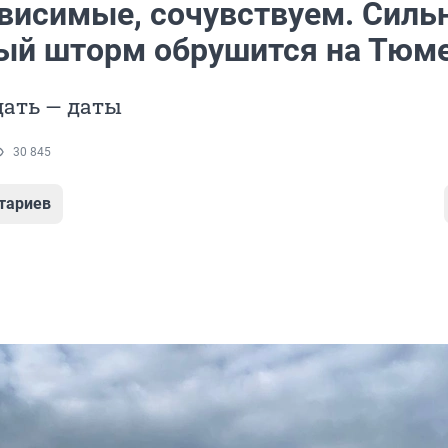
висимые, сочувствуем. Силь
ый шторм обрушится на Тюм
дать — даты
30 845
тариев