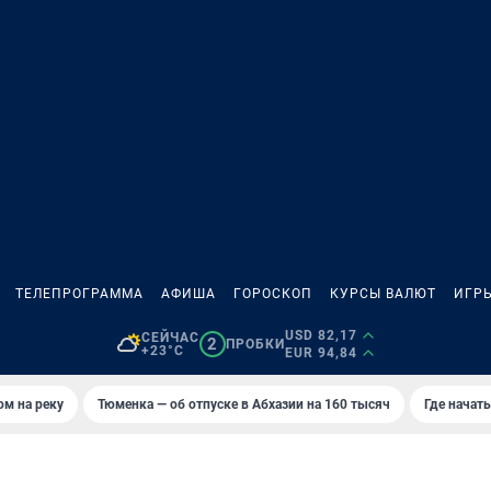
ТЕЛЕПРОГРАММА
АФИША
ГОРОСКОП
КУРСЫ ВАЛЮТ
ИГР
USD 82,17
СЕЙЧАС
2
ПРОБКИ
+23°C
EUR 94,84
ом на реку
Тюменка — об отпуске в Абхазии на 160 тысяч
Где начат