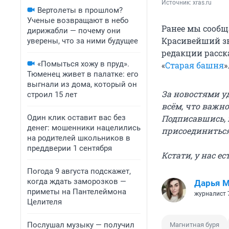
Источник: 
xras.ru
Вертолеты в прошлом?
Ученые возвращают в небо
Ранее мы сообщ
дирижабли — почему они
Красивейший зв
уверены, что за ними будущее
редакции расск
«Помыться хожу в пруд».
«
Старая башня
»
Тюменец живет в палатке: его
выгнали из дома, который он
За новостями у
строил 15 лет
всём, что важно
Один клик оставит вас без
Подписавшись, 
денег: мошенники нацелились
присоединитьс
на родителей школьников в
преддверии 1 сентября
Кстати, у нас е
Погода 9 августа подскажет,
когда ждать заморозков —
Дарья М
приметы на Пантелеймона
журналист 
Целителя
Послушал музыку — получил
Магнитная буря