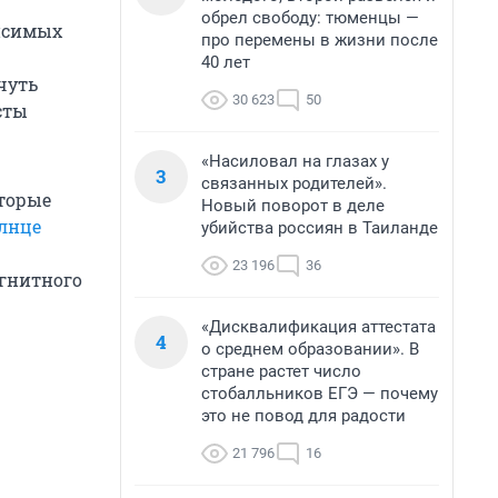
обрел свободу: тюменцы —
исимых
про перемены в жизни после
40 лет
чуть
30 623
50
сты
«Насиловал на глазах у
3
связанных родителей».
оторые
Новый поворот в деле
лнце
убийства россиян в Таиланде
23 196
36
агнитного
«Дисквалификация аттестата
4
о среднем образовании». В
стране растет число
стобалльников ЕГЭ — почему
это не повод для радости
21 796
16