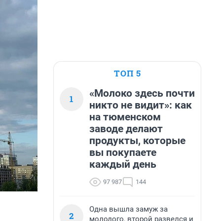
ТОП 5
«Молоко здесь почти
1
никто не видит»: как
на тюменском
заводе делают
продукты, которые
вы покупаете
каждый день
97 987
144
Одна вышла замуж за
2
молодого, второй развелся и