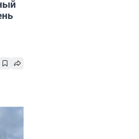
ный
ень