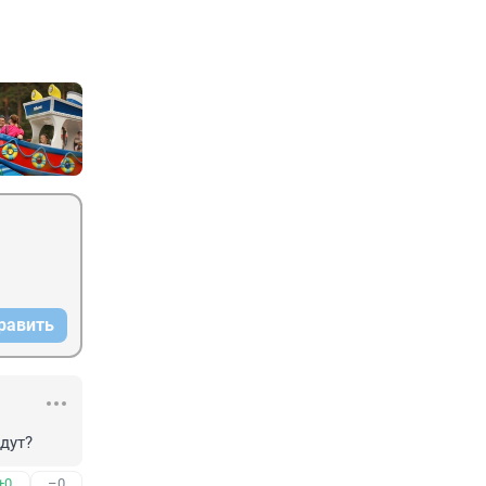
равить
дут?
+0
–0