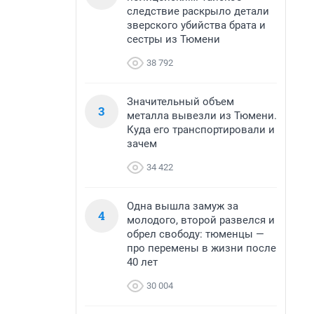
следствие раскрыло детали
зверского убийства брата и
сестры из Тюмени
38 792
Значительный объем
3
металла вывезли из Тюмени.
Куда его транспортировали и
зачем
34 422
Одна вышла замуж за
4
молодого, второй развелся и
обрел свободу: тюменцы —
про перемены в жизни после
40 лет
30 004