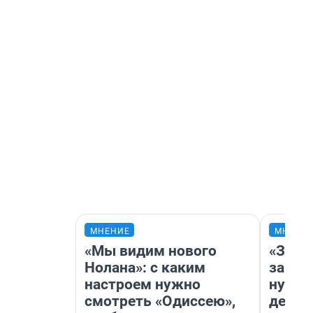
МНЕНИЕ
МНЕНИ
«Мы видим нового
«Заез
Нолана»: с каким
заправ
настроем нужно
нулям
смотреть «Одиссею»,
дела 