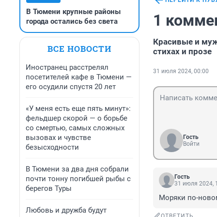
ПЕРЕЙТИ К ПУ
В Тюмени крупные районы
1 комме
города остались без света
Красивые и муж
ВСЕ НОВОСТИ
стихах и прозе
Иностранец расстрелял
31 июля 2024, 00:00
посетителей кафе в Тюмени —
его осудили спустя 20 лет
«У меня есть еще пять минут»:
фельдшер скорой — о борьбе
со смертью, самых сложных
вызовах и чувстве
Гость
Войти
безысходности
В Тюмени за два дня собрали
Гость
почти тонну погибшей рыбы с
31 июля 2024, 
берегов Туры
Моряки по-новом
Любовь и дружба будут
ОТВЕТИТЬ