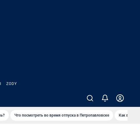
Ы
ZODY
нь?
Что посмотреть во время отпуска в Петропавловске
Как выжива