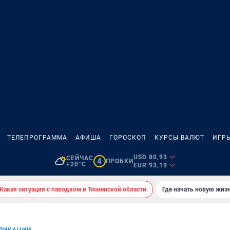
ТЕЛЕПРОГРАММА
АФИША
ГОРОСКОП
КУРСЫ ВАЛЮТ
ИГР
USD 80,93
СЕЙЧАС
4
ПРОБКИ
+20°C
EUR 93,19
Какая ситуация с паводком в Тюменской области
Где начать новую жиз