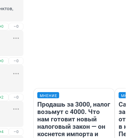
ктов, 
+0
–0
+0
–0
МНЕНИЕ
МНЕНИ
+2
–0
Продашь за 3000, налог
Самая
возьмут с 4000. Что
загра
нам готовит новый
отпра
налоговый закон — он
в каз
+4
–0
коснется импорта и
Петро