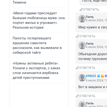
Гость, ещё бес
Тюмени
ОТВЕТИТЬ
«Меня годами преследует
Гость
бывшая любовница мужа: она
6 июля 2024, 1
портит жилье и угрожает».
Мир нужен и св
Реальная история
ОТВЕТИТЬ
Пилоты потерпевшего
крушение самолета
Гость
6 июля 2024, 1
рассказали, как выживали в
сибирской тайге
Обьездная дорог
почему грузовик
«Нужны активные ребята».
Узнали у экспертов, с каких
ОТВЕТИТЬ
слов начинается вербовка
698622
детей преступниками
6 июля 2024, 1
Вот в машине и 
ОТВЕТИТЬ
Гость
6 июля 2024, 1