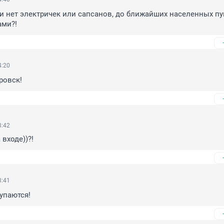
 нет электричек или сапсанов, до ближайших населенных пун
ами?!
4:20
ровск!
3:42
 входе))?!
3:41
купаются!