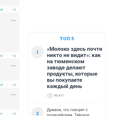
+0
–0
ТОП 5
«Молоко здесь почти
1
никто не видит»: как
+0
–0
на тюменском
заводе делают
продукты, которые
вы покупаете
+0
–0
каждый день
96 811
Думали, что говорят с
2
+1
–0
полицейским. Тайское