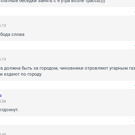
платные беседки занять с 6 утра возле трассы)))
6:13
обода слова
6:13
а должна быть за городом, чиновники отровляют угарным газ
и ездеют по городу
5:59
отдохнут.
4:40