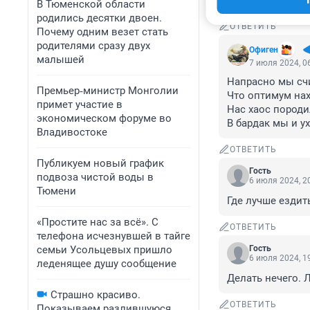
не протолкнутьс
В Тюменской области
родились десятки двоен.
ОТВЕТИТЬ
Почему одним везет стать
родителями сразу двух
Офиген
малышей
7 июля 2024, 0
Напрасно мы счи
Премьер‑министр Монголии
Что оптимум нах
примет участие в
Нас хаос породил
экономическом форуме во
В бардак мы и у
Владивостоке
ОТВЕТИТЬ
Публикуем новый график
Гость
подвоза чистой воды в
6 июля 2024, 2
Тюмени
Где лучше ездит
«Простите нас за всё». С
ОТВЕТИТЬ
телефона исчезнувшей в тайге
семьи Усольцевых пришло
Гость
6 июля 2024, 1
леденящее душу сообщение
Делать нечего. 
Страшно красиво.
ОТВЕТИТЬ
Показываем разлившуюся