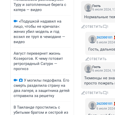
Туру и затопленные берега с
Гость
катера — видео
6 июля 2024, 1
Нормальные тюм
«Подушкой надавил на
лицо, чтобы не кричала»:
ОТВЕТИТЬ
1
жених убил модель и год
возил ее труп в чемодане —
262300101
видео
6 июля 2024,
Гость, дально
Август перевернет жизнь
Козерогов. К чему готовит
ОТВЕТИТЬ
ретроградный Сатурн —
Гость
прогноз
6 июля 2024, 1
Тюменцы не знаю
У могилы педофила. Его
просто пожрать 
смерть разделила страну на
два лагеря, а защитника детей
ОТВЕТИТЬ
1
отправила за решетку
262300101
В Таиланде простились с
6 июля 2024,
убитыми братом и сестрой из