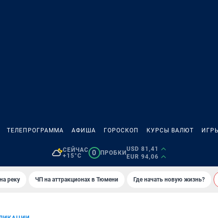
ТЕЛЕПРОГРАММА
АФИША
ГОРОСКОП
КУРСЫ ВАЛЮТ
ИГР
USD 81,41
СЕЙЧАС
0
ПРОБКИ
+15°C
EUR 94,06
на реку
ЧП на аттракционах в Тюмени
Где начать новую жизнь?