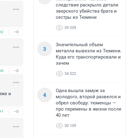
следствие раскрыло детали
зверского убийства брата и
сестры из Тюмени
39 209
+2
–0
Значительный объем
3
металла вывезли из Тюмени.
Куда его транспортировали и
зачем
+0
–0
34 522
Одна вышла замуж за
же и 
4
молодого, второй развелся и
обрел свободу: тюменцы —
про перемены в жизни после
+1
–0
40 лет
30 109