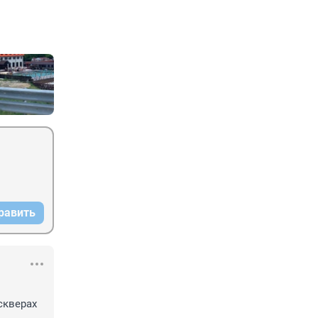
равить
кверах 