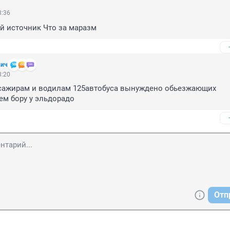
3:36
ий источник Что за маразм
вич
3:20
сажирам и водилам 125автобуса вынуждено обьезжающих 

ем бору у эльдорадо
Отп