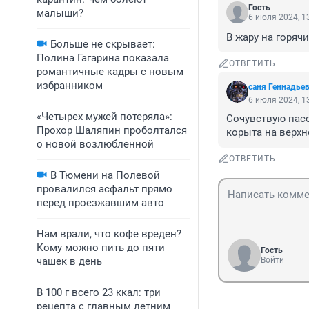
Гость
малыши?
6 июля 2024, 1
В жару на горяч
Больше не скрывает:
Полина Гагарина показала
ОТВЕТИТЬ
романтичные кадры с новым
избранником
саня Геннадье
6 июля 2024, 1
«Четырех мужей потеряла»:
Сочувствую пас
Прохор Шаляпин проболтался
корыта на верхн
о новой возлюбленной
ОТВЕТИТЬ
В Тюмени на Полевой
провалился асфальт прямо
перед проезжавшим авто
Нам врали, что кофе вреден?
Кому можно пить до пяти
Гость
чашек в день
Войти
В 100 г всего 23 ккал: три
рецепта с главным летним