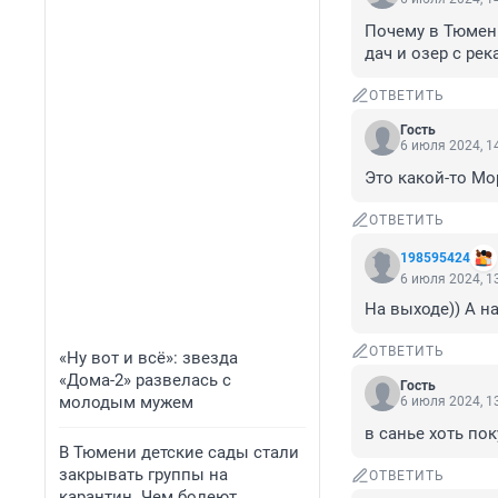
Почему в Тюмени
дач и озер с рек
ОТВЕТИТЬ
Гость
6 июля 2024, 1
Это какой-то Мо
ОТВЕТИТЬ
198595424
6 июля 2024, 1
На выходе)) А на
ОТВЕТИТЬ
«Ну вот и всё»: звезда
«Дома-2» развелась с
Гость
молодым мужем
6 июля 2024, 1
в санье хоть по
В Тюмени детские сады стали
закрывать группы на
ОТВЕТИТЬ
карантин. Чем болеют