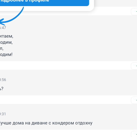
я!
6:47
таем,

одим,

,

ходим!
0:56
ь?
9:31
Лучше дома на диване с кондером отдохну