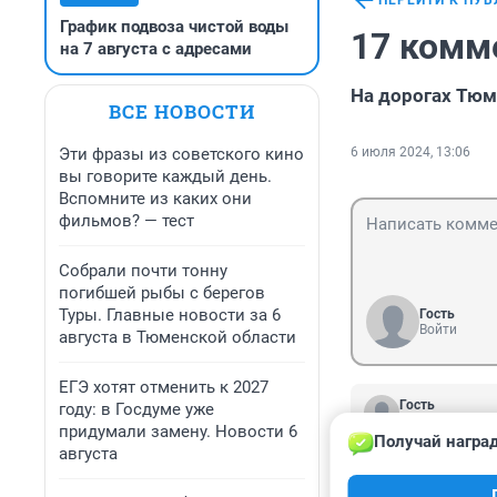
ПЕРЕЙТИ К ПУ
График подвоза чистой воды
17 комм
на 7 августа с адресами
На дорогах Тюм
ВСЕ НОВОСТИ
Эти фразы из советского кино
6 июля 2024, 13:06
вы говорите каждый день.
Вспомните из каких они
фильмов? — тест
Собрали почти тонну
погибшей рыбы с берегов
Туры. Главные новости за 6
Гость
Войти
августа в Тюменской области
ЕГЭ хотят отменить к 2027
Гость
году: в Госдуме уже
7 июля 2024, 2
придумали замену. Новости 6
Получай наград
Город не комфо
августа
одномквадратном