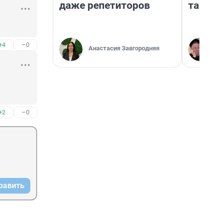
даже репетиторов
там п
+4
–0
Анастасия Завгородняя
+2
–0
равить