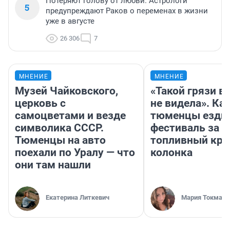
Потеряют голову от любви. Астрологи
5
предупреждают Раков о переменах в жизни
уже в августе
26 306
7
МНЕНИЕ
МНЕНИЕ
Музей Чайковского,
«Такой грязи в
церковь с
не видела». Ка
самоцветами и везде
тюменцы ездил
символика СССР.
фестиваль за 9
Тюменцы на авто
топливный кри
поехали по Уралу — что
колонка
они там нашли
Екатерина Литкевич
Мария Токмако