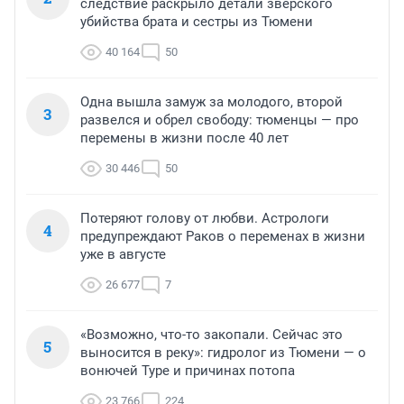
следствие раскрыло детали зверского
убийства брата и сестры из Тюмени
40 164
50
Одна вышла замуж за молодого, второй
3
развелся и обрел свободу: тюменцы — про
перемены в жизни после 40 лет
30 446
50
Потеряют голову от любви. Астрологи
4
предупреждают Раков о переменах в жизни
уже в августе
26 677
7
«Возможно, что-то закопали. Сейчас это
5
выносится в реку»: гидролог из Тюмени — о
вонючей Туре и причинах потопа
23 766
224