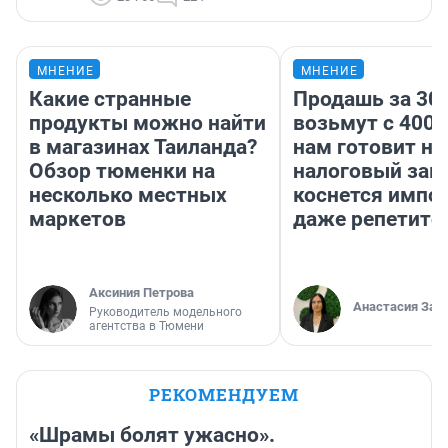
МНЕНИЕ
МНЕНИЕ
Какие странные
Продашь за 300
продукты можно найти
возьмут с 4000
в магазинах Таиланда?
нам готовит н
Обзор тюменки на
налоговый зако
несколько местных
коснется импор
маркетов
даже репетито
Аксиния Петрова
Анастасия Зав
Руководитель модельного
агентства в Тюмени
РЕКОМЕНДУЕМ
«Шрамы болят ужасно».