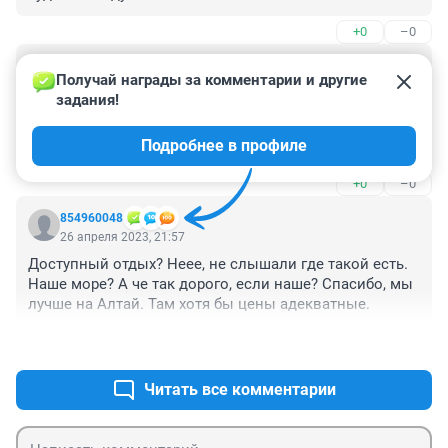
+0
–0
Гость
27 апреля 2023, 15:42
Получай награды за комментарии и другие 
задания!
Не знаю.... отдыхать в РФ - ОЧЕНЬ ДОРОГО!

Мы летим на Майские на 6 ночей в 5⭐️ в Турцию, 
Подробнее в профиле
ультра всё включено - 79К.

+0
–0
Попробуйте за эти деньги отдохнуть в Крыму или 
Сочи.

854960048
НИ - КО - ГДА!
26 апреля 2023, 21:57
Доступный отдых? Неее, не слышали где такой есть. 
Наше море? А че так дорого, если наше? Спасибо, мы 
лучше на Алтай. Там хотя бы цены адекватные.
+1
–0
Читать все комментарии