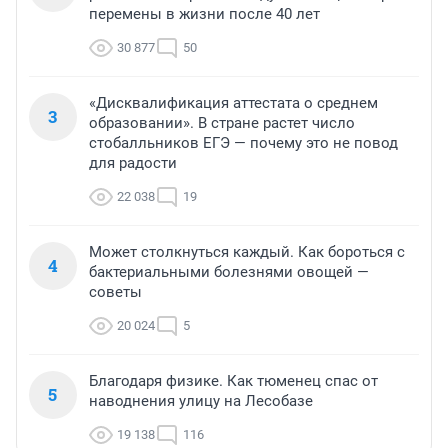
перемены в жизни после 40 лет
30 877
50
«Дисквалификация аттестата о среднем
3
образовании». В стране растет число
стобалльников ЕГЭ — почему это не повод
для радости
22 038
19
Может столкнуться каждый. Как бороться с
4
бактериальными болезнями овощей —
советы
20 024
5
Благодаря физике. Как тюменец спас от
5
наводнения улицу на Лесобазе
19 138
116