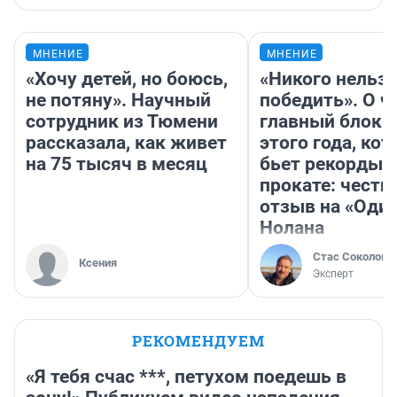
МНЕНИЕ
МНЕНИЕ
«Хочу детей, но боюсь,
«Никого нельз
не потяну». Научный
победить». О ч
сотрудник из Тюмени
главный блокб
рассказала, как живет
этого года, ко
на 75 тысяч в месяц
бьет рекорды 
прокате: честн
отзыв на «Оди
Нолана
Стас Соколов
Ксения
Эксперт
РЕКОМЕНДУЕМ
«Я тебя счас ***, петухом поедешь в