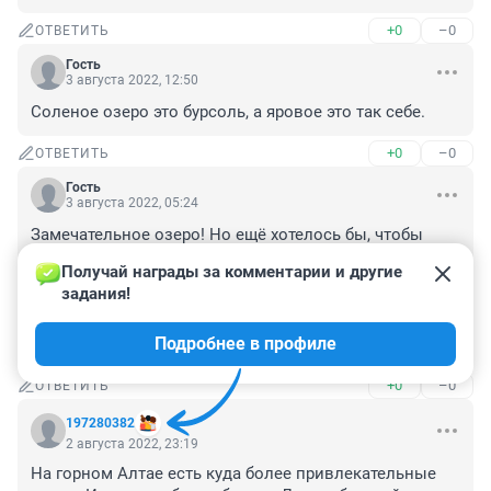
+0
–0
ОТВЕТИТЬ
Гость
3 августа 2022, 12:50
Соленое озеро это бурсоль, а яровое это так себе.
+0
–0
ОТВЕТИТЬ
Гость
3 августа 2022, 05:24
Замечательное озеро! Но ещё хотелось бы, чтобы 
администрация города обратила внимание на мусор, 
Получай награды за комментарии и другие 
который вовремя не убирают при таком большом 
задания!
количестве отдыхающих. Много лет ездим на озеро, а 
изменений в городе 

Подробнее в профиле
незаметно. Это печально.
+0
–0
ОТВЕТИТЬ
197280382
2 августа 2022, 23:19
На горном Алтае есть куда более привлекательные 