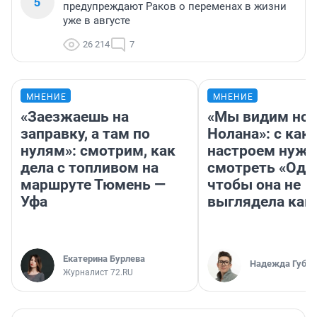
5
предупреждают Раков о переменах в жизни
уже в августе
26 214
7
МНЕНИЕ
МНЕНИЕ
«Заезжаешь на
«Мы видим нов
заправку, а там по
Нолана»: с как
нулям»: смотрим, как
настроем нужн
дела с топливом на
смотреть «Оди
маршруте Тюмень —
чтобы она не
Уфа
выглядела как
Екатерина Бурлева
Надежда Губар
Журналист 72.RU