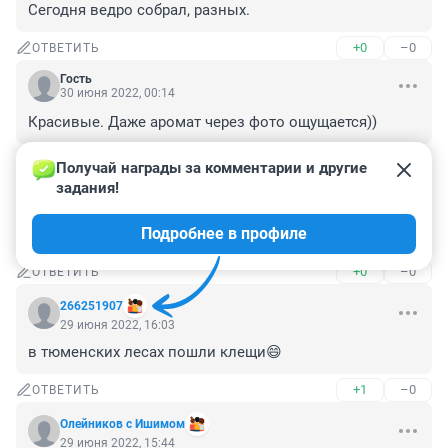
Сегодня ведро собрал, разных.
+0
–0
ОТВЕТИТЬ
Гость
30 июня 2022, 00:14
Красивые. Даже аромат через фото ощущается))
+0
–0
ОТВЕТИТЬ
Получай награды за комментарии и другие 
задания!
Гость
29 июня 2022, 18:12
Подробнее в профиле
Очень много для июня.
+0
–0
ОТВЕТИТЬ
266251907
29 июня 2022, 16:03
в тюменских лесах пошли клещи😄
+1
–0
ОТВЕТИТЬ
Олейников с Ишимом
29 июня 2022, 15:44