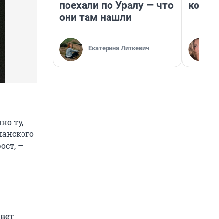
поехали по Уралу — что
колон
они там нашли
Екатерина Литкевич
но ту,
панского
ост, —
Цвет