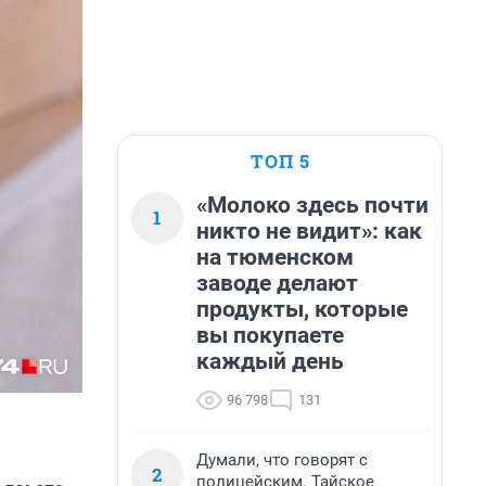
ТОП 5
«Молоко здесь почти
1
никто не видит»: как
на тюменском
заводе делают
продукты, которые
вы покупаете
каждый день
96 798
131
Думали, что говорят с
2
полицейским. Тайское