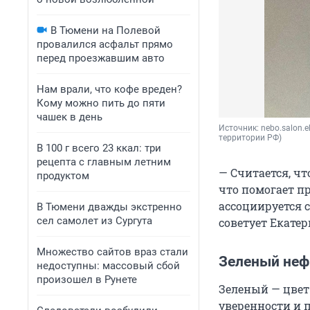
В Тюмени на Полевой
провалился асфальт прямо
перед проезжавшим авто
Нам врали, что кофе вреден?
Кому можно пить до пяти
чашек в день
Источник: 
nebo.salon.e
территории РФ)
В 100 г всего 23 ккал: три
рецепта с главным летним
— Считается, чт
продуктом
что помогает п
ассоциируется с
В Тюмени дважды экстренно
сел самолет из Сургута
советует Екатер
Множество сайтов враз стали
Зеленый неф
недоступны: массовый сбой
произошел в Рунете
Зеленый — цвет
уверенности и 