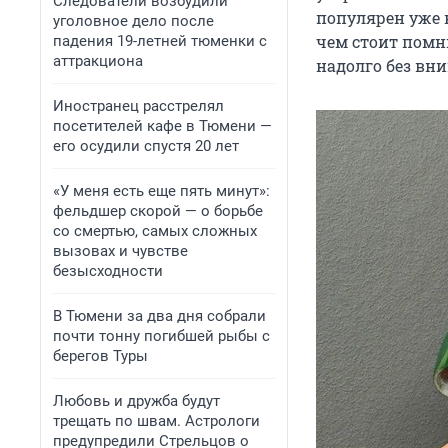
Следователи возбудили
популярен уже н
уголовное дело после
чем стоит помни
падения 19-летней тюменки с
аттракциона
надолго без вни
Иностранец расстрелял
посетителей кафе в Тюмени —
его осудили спустя 20 лет
«У меня есть еще пять минут»:
фельдшер скорой — о борьбе
со смертью, самых сложных
вызовах и чувстве
безысходности
В Тюмени за два дня собрали
почти тонну погибшей рыбы с
берегов Туры
Любовь и дружба будут
трещать по швам. Астрологи
предупредили Стрельцов о