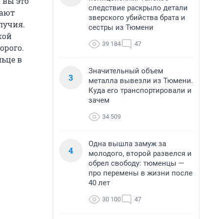
 вы это
следствие раскрыло детали
рают
зверского убийства брата и
лучия.
сестры из Тюмени
кой
39 184
47
орого.
льце в
Значительный объем
3
металла вывезли из Тюмени.
Куда его транспортировали и
зачем
34 509
Одна вышла замуж за
4
молодого, второй развелся и
обрел свободу: тюменцы —
про перемены в жизни после
40 лет
30 100
47