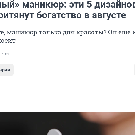
ый» маникюр: эти 5 дизайно
ритянут богатство в августе
е, маникюр только для красоты? Он еще 
носит
5 025
арий