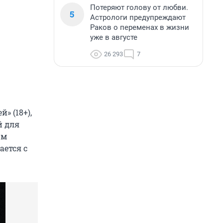
Потеряют голову от любви.
5
Астрологи предупреждают
Раков о переменах в жизни
уже в августе
26 293
7
» (18+),
й для
ым
ается с