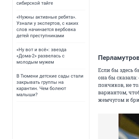
сибирской тайге
«Нужны активные ребята».
Узнали у экспертов, с каких
слов начинается вербовка
детей преступниками
«Ну вот и всё»: звезда
«Дома-2» развелась с
Перламутров
молодым мужем
Если бы здесь б
В Тюмени детские сады стали
она бы сказала:
закрывать группы на
пончиков, не то
карантин. Чем болеют
вариантом, чтоб
малыши?
жемчугом и бри