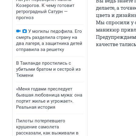
Вы ведь знаете 
Козерогов. К чему готовит
делаете, а точ
ретроградный Сатурн —
цвета и дизайн
прогноз
Мы спросили у 
маникюр привлеч
У могилы педофила. Его
Предупреждаем 
смерть разделила страну на
два лагеря, а защитника детей
качестве талис
отправила за решетку
В Таиланде простились с
убитыми братом и сестрой из
Тюмени
«Меня годами преследует
бывшая любовница мужа: она
портит жилье и угрожает».
Реальная история
Пилоты потерпевшего
крушение самолета
рассказали, как выживали в