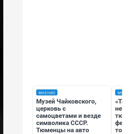
МНЕНИЕ
МНЕНИ
Музей Чайковского,
«Тако
церковь с
не вид
самоцветами и везде
тюмен
символика СССР.
фести
Тюменцы на авто
топли