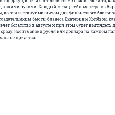
поговорку «Деньги счет любят»? Но важно еще и то, как
нее, какими руками. Каждый месяц нейл-мастера выби
ы, которые станут магнитом для финансового благопо
создательницы бьюти-бизнеса Екатерины Хитёвой, ка
ет богатство в августе и при этом будет выглядеть д
сразу: носить знаки рубля или доллара на каждом па
мана не придется.