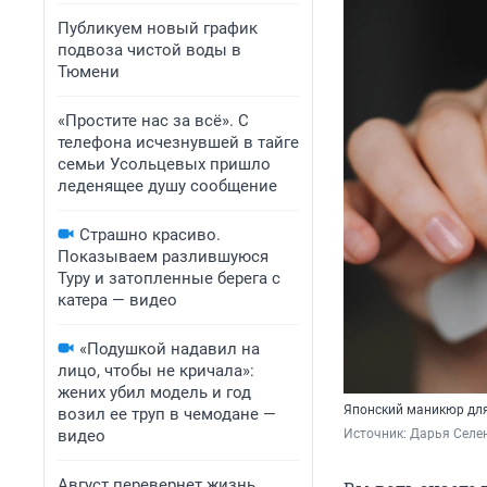
Публикуем новый график
подвоза чистой воды в
Тюмени
«Простите нас за всё». С
телефона исчезнувшей в тайге
семьи Усольцевых пришло
леденящее душу сообщение
Страшно красиво.
Показываем разлившуюся
Туру и затопленные берега с
катера — видео
«Подушкой надавил на
лицо, чтобы не кричала»:
жених убил модель и год
Японский маникюр для 
возил ее труп в чемодане —
видео
Источник: 
Дарья Селен
Август перевернет жизнь