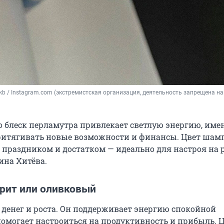
kb 
/ Instagram.com (экстремистская организация, деятельность запрещена на 
о блеск перламутра привлекает светлую энергию, имен
ритягивать новые возможности и финансы. Цвет шам
 праздником и достатком — идеально для настроя на р
ина Хитёва.
рит или оливковый
 денег и роста. Он поддерживает энергию спокойной
помогает настроиться на продуктивность и прибыль. 