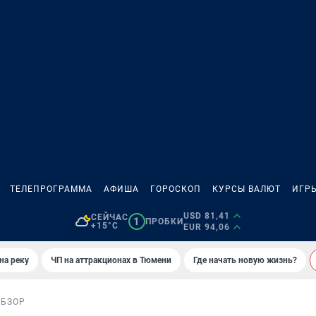
ТЕЛЕПРОГРАММА
АФИША
ГОРОСКОП
КУРСЫ ВАЛЮТ
ИГР
USD 81,41
СЕЙЧАС
1
ПРОБКИ
+15°C
EUR 94,06
на реку
ЧП на аттракционах в Тюмени
Где начать новую жизнь?
ОБЗОР