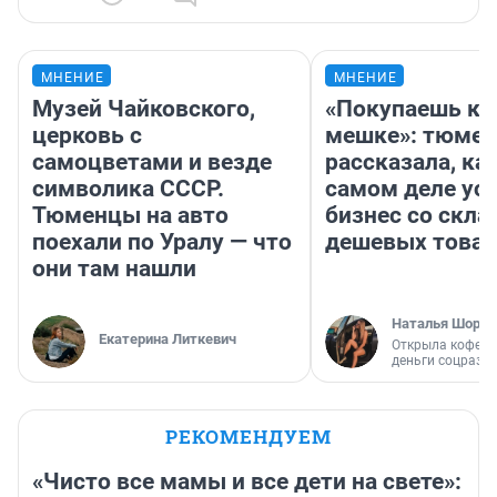
МНЕНИЕ
МНЕНИЕ
Музей Чайковского,
«Покупаешь ко
церковь с
мешке»: тюмен
самоцветами и везде
рассказала, как
символика СССР.
самом деле ус
Тюменцы на авто
бизнес со скл
поехали по Уралу — что
дешевых това
они там нашли
Наталья Шорох
Екатерина Литкевич
Открыла кофейн
деньги соцразв
РЕКОМЕНДУЕМ
«Чисто все мамы и все дети на свете»: