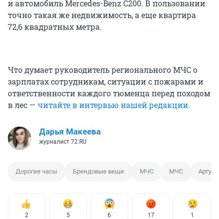
и автомобиль Mercedes-Benz C200. В пользовании
точно такая же недвижимость, а еще квартира
72,6 квадратных метра.
Что думает руководитель регионального МЧС о
зарплатах сотрудникам, ситуации с пожарами и
ответственности каждого тюменца перед походом
в лес —
читайте в интервью нашей редакции.
Дарья Макеева
журналист 72.RU
Дорогие часы
Брендовые вещи
МЧС
МЧС
Артур 
2
5
6
17
1