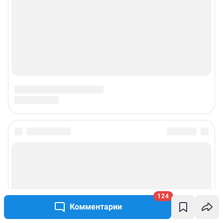
Наши награды
Наши вакансии
Техподдержка
Предвыборная агитация
Статистика канала в MAX
Все города сети
Мобильное приложение
124
Google Play
App Store
Комментарии