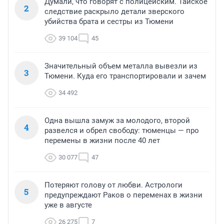
Думали, что говорят с полицейским. Тайское
2
следствие раскрыло детали зверского
убийства брата и сестры из Тюмени
39 104
45
Значительный объем металла вывезли из
3
Тюмени. Куда его транспортировали и зачем
34 492
Одна вышла замуж за молодого, второй
4
развелся и обрел свободу: тюменцы — про
перемены в жизни после 40 лет
30 077
47
Потеряют голову от любви. Астрологи
5
предупреждают Раков о переменах в жизни
уже в августе
26 275
7