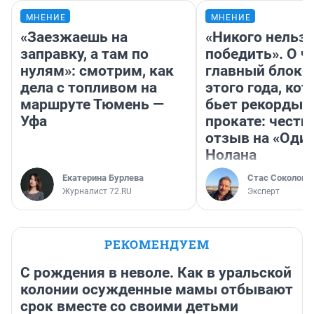
МНЕНИЕ
МНЕНИЕ
«Заезжаешь на
«Никого нельз
заправку, а там по
победить». О ч
нулям»: смотрим, как
главный блокб
дела с топливом на
этого года, ко
маршруте Тюмень —
бьет рекорды 
Уфа
прокате: честн
отзыв на «Оди
Нолана
Екатерина Бурлева
Стас Соколов
Журналист 72.RU
Эксперт
РЕКОМЕНДУЕМ
С рождения в неволе. Как в уральской
колонии осужденные мамы отбывают
срок вместе со своими детьми