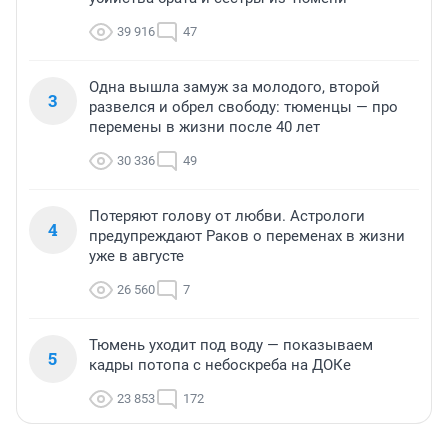
39 916
47
Одна вышла замуж за молодого, второй
3
развелся и обрел свободу: тюменцы — про
перемены в жизни после 40 лет
30 336
49
Потеряют голову от любви. Астрологи
4
предупреждают Раков о переменах в жизни
уже в августе
26 560
7
Тюмень уходит под воду — показываем
5
кадры потопа с небоскреба на ДОКе
23 853
172