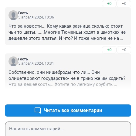
+0
–0
Гость
5 апреля 2024, 10:36
Что за новости... Кому какая разница сколько стоят 
чьи то шаты.......Многие Тюменцы ходят в шмотках не 
дешевле этого платья. И что? И тоже многие не на 
зарплату честную одеваются. Давайте из всего 
+0
–0
новости делать
Гость
5 апреля 2024, 10:31
Собственно, они нишеброды что ли... Они 
олицетворяют государство- не в трико же им ходить?

Что за дешевкость... Хотите по легкому срубить 
лайков?

+0
–0
А где освещение работы в Тюмени этих дам?
Читать все комментарии