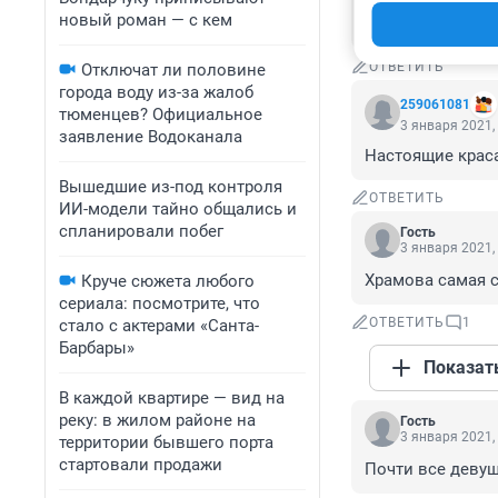
новый роман — с кем
модель здесь т
ОТВЕТИТЬ
Отключат ли половине
города воду из-за жалоб
259061081
тюменцев? Официальное
3 января 2021,
заявление Водоканала
Настоящие крас
Вышедшие из-под контроля
ОТВЕТИТЬ
ИИ-модели тайно общались и
спланировали побег
Гость
3 января 2021,
Храмова самая 
Круче сюжета любого
сериала: посмотрите, что
ОТВЕТИТЬ
1
стало с актерами «Санта-
Барбары»
Показат
В каждой квартире — вид на
реку: в жилом районе на
Гость
3 января 2021,
территории бывшего порта
стартовали продажи
Почти все девуш