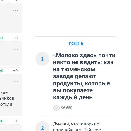
+1
–0
ТОП 5
«Молоко здесь почти
1
никто не видит»: как
на тюменском
+0
–0
заводе делают
продукты, которые
вы покупаете
кие 
каждый день
чиков. 
отели 
96 650
+0
–1
Думали, что говорят с
2
полицейским. Тайское