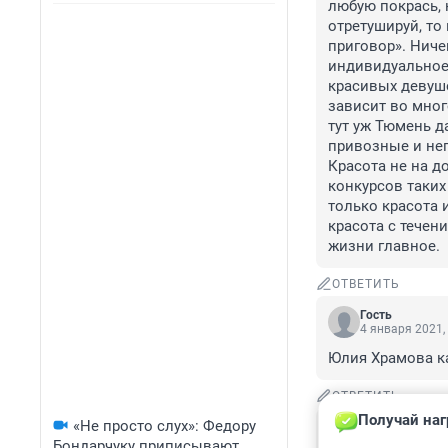
любую покрась, 
отретушируй, то
приговор». Ниче
индивидуальное, 
красивых девуше
зависит во много
тут уж Тюмень да
привозные и неп
Красота не на до
конкурсов таких
только красота и
красота с течен
жизни главное.
ОТВЕТИТЬ
Гость
4 января 2021,
Юлия Храмова ка
ОТВЕТИТЬ
Получай наг
«Не просто слух»: Федору
Гость
4 января 2021,
Бондарчуку приписывают