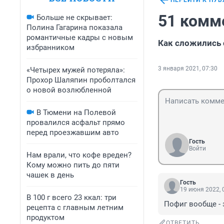
ПЕРЕЙТИ К ПУ
51 комм
Больше не скрывает:
Полина Гагарина показала
романтичные кадры с новым
Как сложились
избранником
3 января 2021, 07:30
«Четырех мужей потеряла»:
Прохор Шаляпин проболтался
о новой возлюбленной
В Тюмени на Полевой
провалился асфальт прямо
перед проезжавшим авто
Гость
Войти
Нам врали, что кофе вреден?
Кому можно пить до пяти
чашек в день
Гость
19 июня 2022, 
В 100 г всего 23 ккал: три
Пофиг вообще - 
рецепта с главным летним
продуктом
ОТВЕТИТЬ