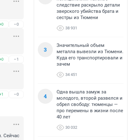
следствие раскрыло детали
зверского убийства брата и
сестры из Тюмени
+0
–0
38 931
Значительный объем
3
металла вывезли из Тюмени.
Куда его транспортировали и
+0
–1
зачем
34 451
Одна вышла замуж за
+1
–0
4
молодого, второй развелся и
обрел свободу: тюменцы —
про перемены в жизни после
40 лет
30 032
 Сейчас 