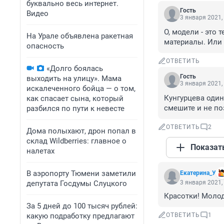
буквально весь интернет.
Гость
Видео
3 января 2021,
О, модели - это 
На Урале объявлена ракетная
материалы. Или 
опасность
ОТВЕТИТЬ
«Долго боялась
Гость
выходить на улицу». Мама
3 января 2021,
искалеченного бойца — о том,
Кунгурцева один
как спасает сына, который
смешите и не по
разбился по пути к невесте
ОТВЕТИТЬ
2
Дома полыхают, дрон попал в
склад Wildberries: главное о
Показат
налетах
В аэропорту Тюмени заметили
Екатерина_У
депутата Госдумы Слуцкого
3 января 2021,
Красотки! Моло
За 5 дней до 100 тысяч рублей:
какую подработку предлагают
ОТВЕТИТЬ
1