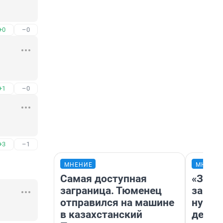
+0
–0
+1
–0
+3
–1
МНЕНИЕ
МНЕНИ
Самая доступная
«Заез
заграница. Тюменец
заправ
отправился на машине
нулям
в казахстанский
дела 