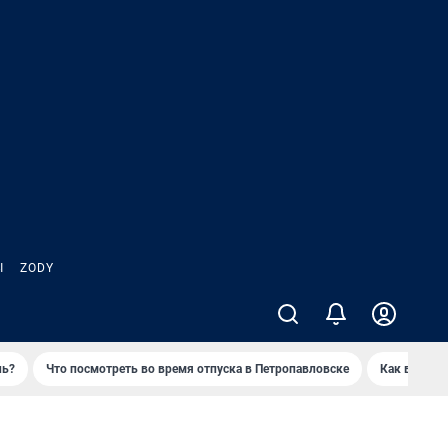
Ы
ZODY
нь?
Что посмотреть во время отпуска в Петропавловске
Как выжива