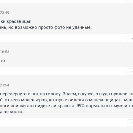
 23:49
ки красавицы! 

ень, но возможно просто фото не удачные.
 18:53
 то
 23:54
перевернуто с ног на голову. Знаем, в курсе, откуда пришли та
", от геев модельеров, которые видели в манекенщицах - маль
оги-спички это видите ли красота. 99% нормальных мужчин х
а не кости.