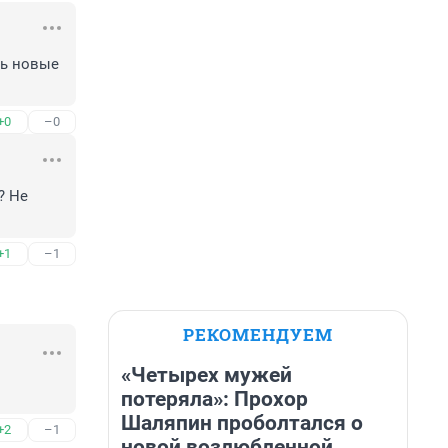
ь новые 
+0
–0
 Не 
+1
–1
РЕКОМЕНДУЕМ
«Четырех мужей
потеряла»: Прохор
Шаляпин проболтался о
+2
–1
новой возлюбленной