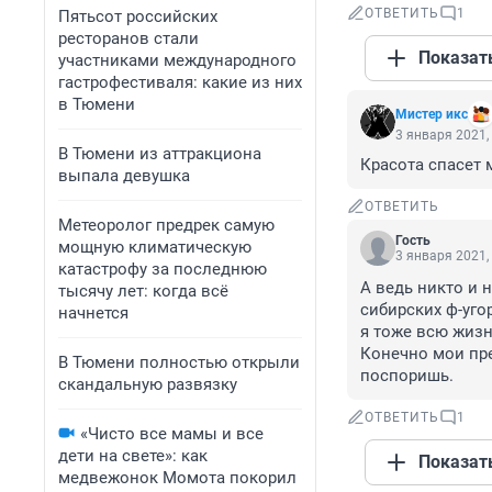
ОТВЕТИТЬ
1
Пятьсот российских
ресторанов стали
Показат
участниками международного
гастрофестиваля: какие из них
в Тюмени
Мистер икс
3 января 2021,
В Тюмени из аттракциона
Красота спасет 
выпала девушка
ОТВЕТИТЬ
Метеоролог предрек самую
Гость
мощную климатическую
3 января 2021,
катастрофу за последнюю
А ведь никто и 
тысячу лет: когда всё
сибирских ф-угор
начнется
я тоже всю жизнь
Конечно мои пре
В Тюмени полностью открыли
поспоришь.
скандальную развязку
ОТВЕТИТЬ
1
«Чисто все мамы и все
дети на свете»: как
Показат
медвежонок Момота покорил