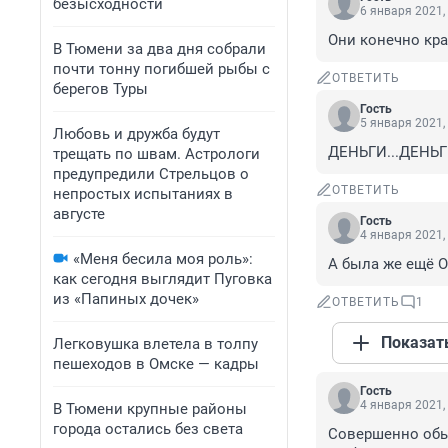
безысходности
6 января 2021,
Они конечно крас
В Тюмени за два дня собрали
почти тонну погибшей рыбы с
ОТВЕТИТЬ
берегов Туры
Гость
5 января 2021,
Любовь и дружба будут
ДЕНЬГИ...ДЕНЬГ
трещать по швам. Астрологи
предупредили Стрельцов о
ОТВЕТИТЬ
непростых испытаниях в
августе
Гость
4 января 2021,
«Меня бесила моя роль»:
А была же ещё 
как сегодня выглядит Пуговка
из «Папиных дочек»
ОТВЕТИТЬ
1
Показат
Легковушка влетела в толпу
пешеходов в Омске — кадры
Гость
4 января 2021,
В Тюмени крупные районы
города остались без света
Совершенно обы