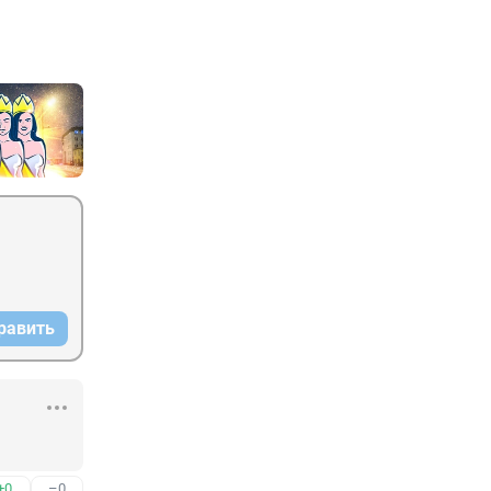
равить
+0
–0