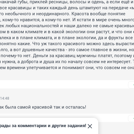
накачай губы, приклей ресницы, волосы и одень, а если ещё и 
 все красавицы и таких каждый день штампуют на передаче «
го необычного и неординарного. Красота вообще понятие 
кому-то нравится, а кому-то нет. И кстати в мире очень много
к любых национальностей и наши далеко не самые красивые.
м в каком климате и в какой экологии они растут, и что они ед
лека и в плане климата, и в плане экологии, да и фрукты все 
онятно какие. Что уж такого красивого можно здесь вырастит
лго, а вот душевные качества - это самое главное в жизни, но
 почему-то нет. Деньги за красавиц мужчины платят, поэтому 
 нужна, а доброта и душа их по началу совсем не интересует. 
ием времени улетучивается и понимают они, что совсем не она
 14:48
к была самой красивой так и осталась!
рады за комментарии и другие задания!
 13:31