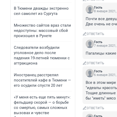
Гость
В Тюмени дважды экстренно
8 января 2021,
сел самолет из Сургута
Почти все девуш
Две очень не оч
Множество сайтов враз стали
недоступны: массовый сбой
ОТВЕТИТЬ
произошел в Рунете
Гость
7 января 2021,
Следователи возбудили
уголовное дело после
Пагалицы какие
падения 19-летней тюменки с
аттракциона
ОТВЕТИТЬ
Гость
Иностранец расстрелял
6 января 2021,
посетителей кафе в Тюмени —
Все в этом мире 
его осудили спустя 20 лет
"идеалы красоты
Тощие длинные н
«У меня есть еще пять минут»:
бы "иметь" мясо 
фельдшер скорой — о борьбе
со смертью, самых сложных
ОТВЕТИТЬ
вызовах и чувстве
Гость