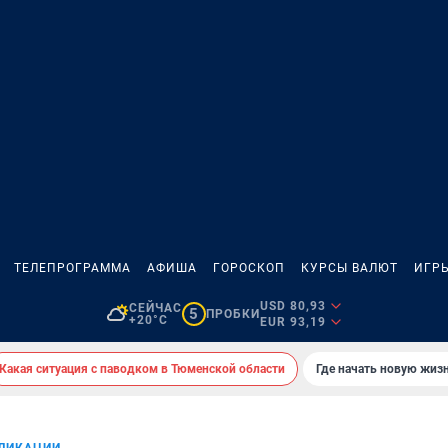
ТЕЛЕПРОГРАММА
АФИША
ГОРОСКОП
КУРСЫ ВАЛЮТ
ИГР
USD 80,93
СЕЙЧАС
5
ПРОБКИ
+20°C
EUR 93,19
Какая ситуация с паводком в Тюменской области
Где начать новую жиз