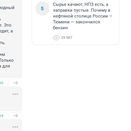
Сырье качают, НПЗ есть, а
5
модный 
заправки пустые. Почему в
нефтяной столице России —
 
Тюмени — закончился
 Это 
бензин
ят, а 
29 987
ь. 
 
им 
Только 
 для 
+0
–0
+4
–0