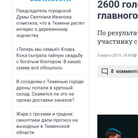
2600 гол
Председатель городской
главног
Думы Светлана Иванова
отметила, что в Тюмени растет
интерес к деревянному
По результа
зодчеству
участнику 
«Теперь мы семья!» Клава
Кока сыграла тайную свадьбу
5 марта 2019, 18:40
с богатым блогером. В какую
сумму всё обошлось
8
коммент
В соседнем с Тюменью городе
дроны попали в крупный
склад. Скажется ли это на
сроках доставки заказов?
Жара с грозами и градом:
синоптики дали прогноз на
выходные в Тюменской
области