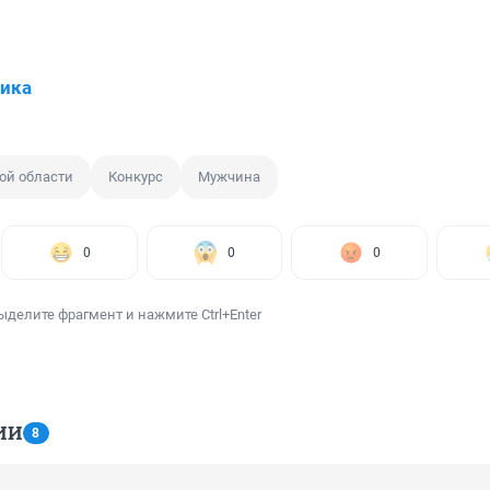
ика
ой области
Конкурс
Мужчина
0
0
0
ыделите фрагмент и нажмите Ctrl+Enter
ИИ
8