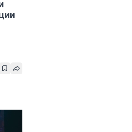
и
ции