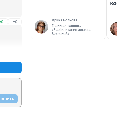
колон
Ирина Волкова
+0
–0
Главврач клиники
«Реабилитация доктора
Волковой»
+1
–0
равить