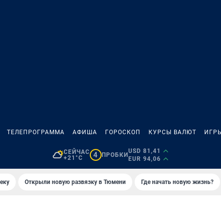
ТЕЛЕПРОГРАММА
АФИША
ГОРОСКОП
КУРСЫ ВАЛЮТ
ИГР
USD 81,41
СЕЙЧАС
4
ПРОБКИ
+21°C
EUR 94,06
еку
Открыли новую развязку в Тюмени
Где начать новую жизнь?