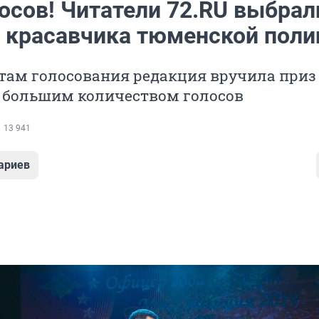
осов! Читатели 72.RU выбрал
о красавчика тюменской поли
там голосования редакция вручила приз
с большим количеством голосов
13 941
ариев