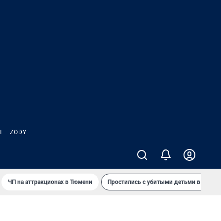
Ы
ZODY
ЧП на аттракционах в Тюмени
Простились с убитыми детьми в Таила