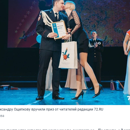
ксандру Ощепкову вручили приз от читателей редакции 72.RU
ова