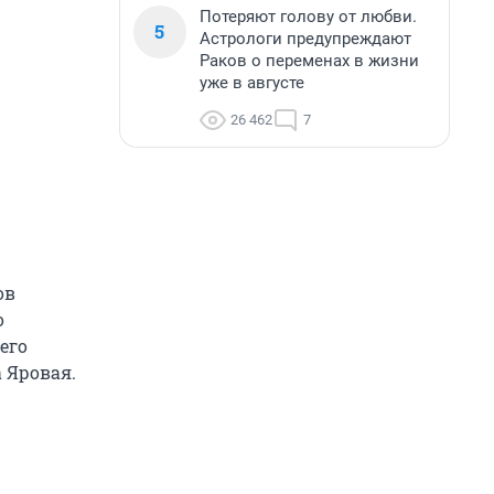
Потеряют голову от любви.
5
Астрологи предупреждают
Раков о переменах в жизни
уже в августе
26 462
7
ов
о
его
 Яровая.