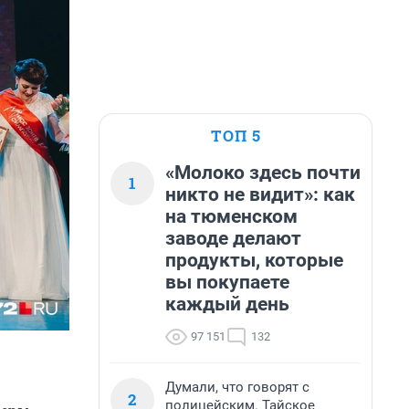
ТОП 5
«Молоко здесь почти
1
никто не видит»: как
на тюменском
заводе делают
продукты, которые
вы покупаете
каждый день
97 151
132
Думали, что говорят с
2
полицейским. Тайское