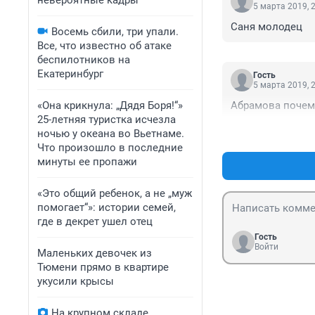
невероятные кадры
5 марта 2019, 
Саня молодец
Восемь сбили, три упали.
Все, что известно об атаке
беспилотников на
Екатеринбург
Гость
5 марта 2019, 
«Она крикнула: „Дядя Боря!“»
Абрамова почему
25-летняя туристка исчезла
ночью у океана во Вьетнаме.
Что произошло в последние
минуты ее пропажи
«Это общий ребенок, а не „муж
помогает“»: истории семей,
где в декрет ушел отец
Гость
Войти
Маленьких девочек из
Тюмени прямо в квартире
укусили крысы
На крупном складе