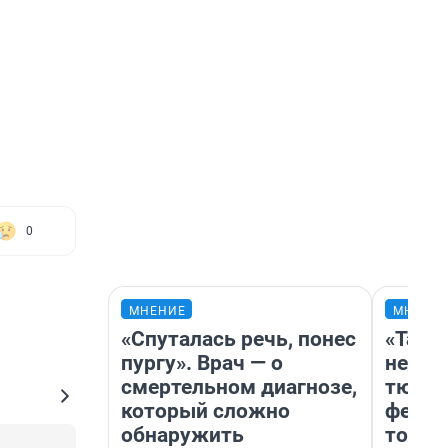
0
МНЕНИЕ
МНЕНИ
«Спуталась речь, понес
«Тако
пургу». Врач — о
не вид
смертельном диагнозе,
тюмен
который сложно
фести
обнаружить
топли