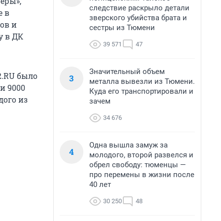
еры»,
следствие раскрыло детали
е в
зверского убийства брата и
ков и
сестры из Тюмени
у в ДК
39 571
47
Значительный объем
2.RU было
3
металла вывезли из Тюмени.
и 9000
Куда его транспортировали и
дого из
зачем
34 676
Одна вышла замуж за
4
молодого, второй развелся и
обрел свободу: тюменцы —
про перемены в жизни после
40 лет
30 250
48