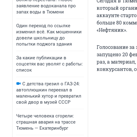
Сегодня в Тюме
заявление водоканала про
который органи
запах воды в Тюмени
аккаунте старто
больше 80 комм
Один переход по ссылке
«Нефтяник».
изменил всё. Как мошенники
довели школьницу до
попытки поджога здания
Голосование за
запущено 20 фев
За какие публикации в
раз, а материал
соцсетях вас уволят с работы:
конкурсантов, 
список
С детства грезил о ГАЗ-24:
автоплюшкин переехал в
маленький хутор и превратил
свой двор в музей СССР
Четыре человека сгорели:
страшная авария на трассе
Тюмень — Екатеринбург