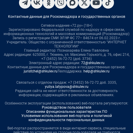
Контактные данные для Роскомнадзора и государственных органов
Сетевое издание «72.ру» (18+)
Зарегистрировано Федеральной службой по надзору в сфере связи,
информационных технологий и массовых коммуникаций (Роскомнадзор)
Запись о регистрации СМИ ЭЛ № ФС 77– 84674 от 06.02.2023 г.
Учредитель: Общество с ограниченной ответственностью "ИНТЕРНЕТ
ТЕХНОЛОГИИ"
Главный редактор: Познахарева Елена Павловна
Адрес редакции: 625000, г. Тюмень, ул. Максима Горького, д. 76, офис 214,
+7 (3452) 56-72-72 (доб. 3736)
Электронный адрес редакции:
72@shkulev.ru
Контактные данные для Роскомнадзора и государственных органов:
juristchel@shkulev.ru
Техподдержка:
help@shkulev.ru
Связаться с отделом продаж: +7 (3452) 56-72-72 доб. 3335,
yuliya.latypova@shkulev.ru
Редакция сайта не несет ответственности за достоверность
информации, содержащейся в рекламных объявлениях.
Особенности эксплуатации (использования) веб-портала регулируются:
Руководством пользователя
Описанием функциональных характеристик ПО
Условиями использования веб-портала и политикой
конфиденциальности персональных данных
Веб-портал распространяется в виде интернет-сервиса, специальные
действия по установке на стороне пользователя не требуются