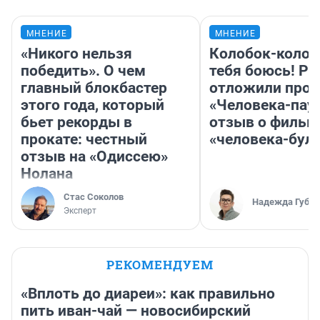
МНЕНИЕ
МНЕНИЕ
«Никого нельзя
Колобок-колобо
победить». О чем
тебя боюсь! Ра
главный блокбастер
отложили прок
этого года, который
«Человека-пау
бьет рекорды в
отзыв о фильм
прокате: честный
«человека-бул
отзыв на «Одиссею»
Нолана
Стас Соколов
Надежда Губар
Эксперт
РЕКОМЕНДУЕМ
«Вплоть до диареи»: как правильно
пить иван-чай — новосибирский